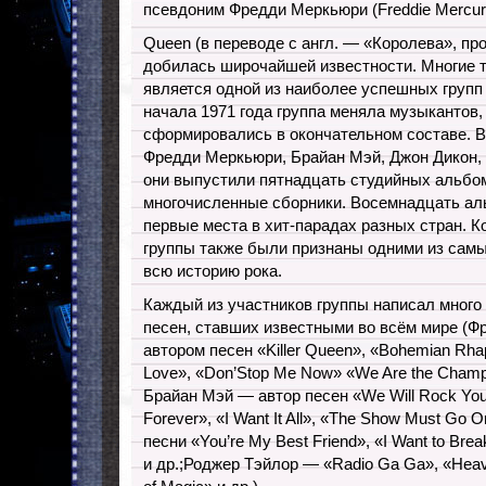
псевдоним Фредди Меркьюри (Freddie Mercur
Queen (в переводе с англ. — «Королева», пр
добилась широчайшей известности. Многие т
является одной из наиболее успешных групп 
начала 1971 года группа меняла музыкантов,
сформировались в окончательном составе. В
Фредди Меркьюри, Брайан Мэй, Джон Дикон,
они выпустили пятнадцать студийных альбом
многочисленные сборники. Восемнадцать а
первые места в хит-парадах разных стран. 
группы также были признаны одними из самы
всю историю рока.
Каждый из участников группы написал много
песен, ставших известными во всём мире (
автором песен «Killer Queen», «Bohemian Rh
Love», «Don’Stop Me Now» «We Are the Champi
Брайан Мэй — автор песен «We Will Rock You
Forever», «I Want It All», «The Show Must Go
песни «You’re My Best Friend», «I Want to Brea
и др.;Роджер Тэйлор — «Radio Ga Ga», «Heave