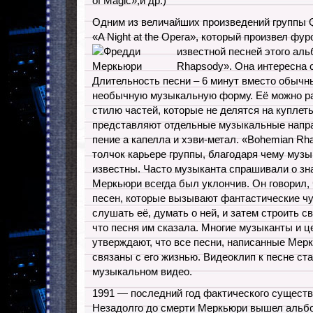
of Magic»,и др.)
Одним из величайших произведений группы
«A Night at the Opera», который произвел фур
известной песней этого ал
Rhapsody». Она интересна 
Длительность песни – 6 минут вместо обычны
необычную музыкальную форму. Её можно ра
стилю частей, которые не делятся на куплет
представляют отдельные музыкальные напра
пение а капелла и хэви-метал. «Bohemian R
толчок карьере группы, благодаря чему муз
известны. Часто музыканта спрашивали о зна
Меркьюри всегда был уклончив. Он говорил, 
песен, которые вызывают фантастические ч
слушать её, думать о ней, и затем строить с
что песня им сказала. Многие музыканты и 
утверждают, что все песни, написанные Мер
связаны с его жизнью. Видеоклип к песне ст
музыкальном видео.
1991 — последний год фактического сущест
Незадолго до смерти Меркьюри вышел альбо