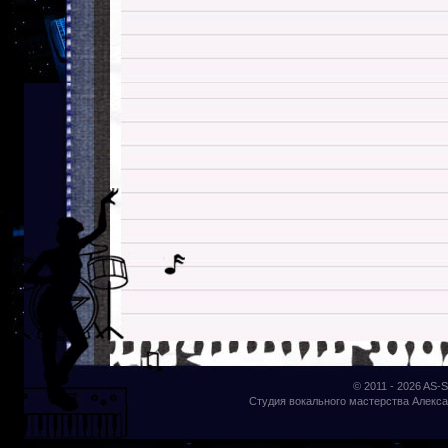
© 2011 - 2026
AS-S
Студия вокального мастерства Алекса