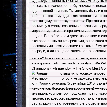
Однажды в конце пути он сказал: «По сути, 
пережить тяжелее всего. Одиночество вовсе н
один в своей комнате. Ты можешь быть и в 
себя по-прежнему одиноким человеком, потом
настоящему не принадлежишь». Прожив инте
всемирную славу, возглавив списки хит-пара
мировой музыки еще при жизни и остался од
людей. В его большом доме, известном в св
экстравагантными вечеринками, он остался о
несколькими экзотическими кошками. Ему все
впереди, а до конца осталось всего нескольк
Кто он? Всё становится понятным, лишь наз
этой группы : «Bohemian Rhapsody», «We Will
Champions», «Innuendo», «The Show Must Go
ставших классикой мировог
голос и не забудешь его н
или Фаррух Булсара (5 сентября 1946, Занзи
Кенсингтон, Лондон, Великобритания) — нео
музыкант, композитор, продюсер, поэт, лидер
творчество которого продолжают анализирова
была яркой и быстротечной, с его смерти пр