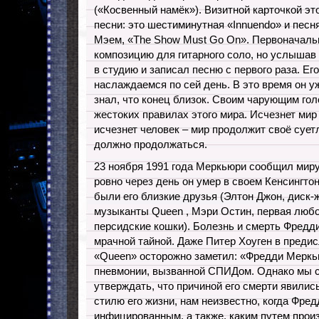
(«Косвенный намёк»). Визитной карточкой э
песни: это шестиминутная «Innuendo» и песн
Мэем, «The Show Must Go On». Первоначаль
композицию для гитарного соло, но услышав
в студию и записал песню с первого раза. Е
наслаждаемся по сей день. В это время он у
знал, что конец близок. Своим чарующим гол
жестоких правилах этого мира. Исчезнет мир 
исчезнет человек – мир продолжит своё суе
должно продолжаться.
23 ноября 1991 года Меркьюри сообщил миру
ровно через день он умер в своем Кенсингто
были его близкие друзья (Элтон Джон, диск-
музыканты Queen , Мэри Остин, первая люб
персидские кошки). Болезнь и смерть Фред
мрачной тайной. Даже Питер Хоуген в предис
«Queen» осторожно заметил: «Фредди Меркь
пневмонии, вызванной СПИДом. Однако мы с
утверждать, что причиной его смерти явили
стилю его жизни, нам неизвестно, когда Фре
инфицированным, а также, каким путем прои