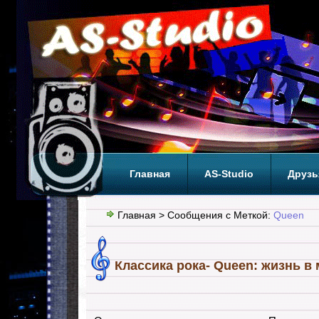
Главная
AS-Studio
Друзь
Теги
ТОП
Главная
> Сообщения с Меткой:
Queen
Классика рока- Queen: жизнь в 