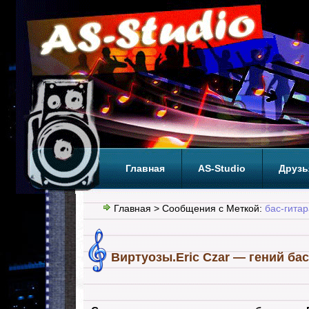
Главная
AS-Studio
Друзь
Теги
ТОП
Главная
> Сообщения с Меткой:
бас-гитар
Виртуозы.Eric Czar — гений бас