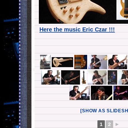
Here the music Eric Czar !!!
[SHOW AS SLIDES
1
2
►