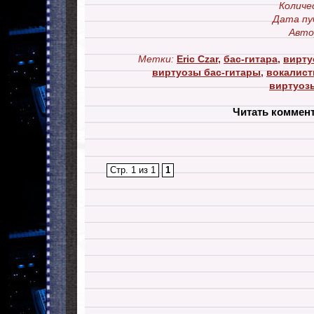
Количе
Дата пу
Авто
Метки:
Eric Czar
,
бас-гитара
,
вирту
виртуозы бас-гитары
,
вокалист
виртуоз
Читать коммен
Стр. 1 из 1
1