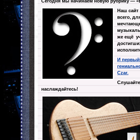
Сегодня мы начинаем новую рубрику — «
Наш сайт
всего, д
мечтающе
музыкаль
же ещё уч
достигши
исполнит
И первый
гениально
Czar.
Слушайте,
наслаждайтесь!