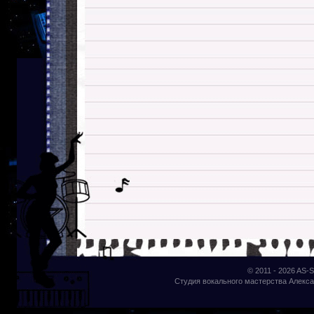
© 2011 - 2026
AS-S
Студия вокального мастерства Алекса