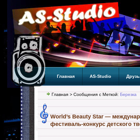
Главная
AS-Studio
Друзь
Теги
ТОП
Главная
> Сообщения с Меткой:
Березка
World’s Beauty Star — междуна
фестиваль-конкурс детского т