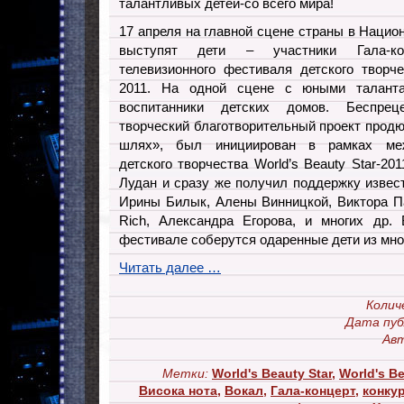
талантливых детей-со всего мира!
17 апреля на главной сцене страны в Наци
выступят дети – участники Гала-кон
телевизионного фестиваля детского творче
2011. На одной сцене с юными талант
воспитанники детских домов. Беспре
творческий благотворительный проект продю
шлях», был инициирован в рамках меж
детского творчества World’s Beauty Star-20
Лудан и сразу же получил поддержку извес
Ирины Билык, Алены Винницкой, Виктора П
Rich, Александра Егорова, и многих др.
фестивале соберутся одаренные дети из мно
Читать далее …
Колич
Дата пуб
Авт
Метки:
World's Beauty Star
,
World's Be
Висока нота
,
Вокал
,
Гала-концерт
,
конку