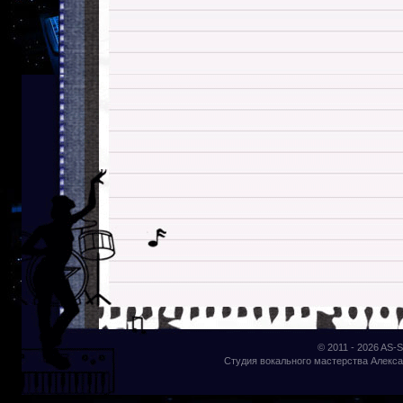
© 2011 - 2026
AS-S
Студия вокального мастерства Алекса