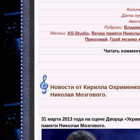
Колич
Дата пу
Авто
Рубрики:
Влади
Метки:
AS-Studio
,
Вечер памяти Никола
Прихожай
,
Грай музико 
Читать коммен
Новости от Кирилла Охрименко
Николая Мозгового.
31 марта 2013 года на сцене Дворца «Укра
памяти Николая Мозгового.