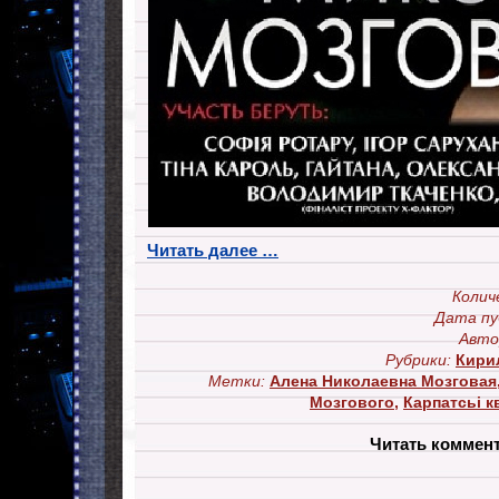
Читать далее …
Колич
Дата пу
Авто
Рубрики:
Кири
Метки:
Алена Николаевна Мозговая
Мозгового
,
Карпатсьі к
Читать коммен