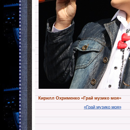
Кирилл Охрименко «Грай музико моя»
«Грай музико моя»