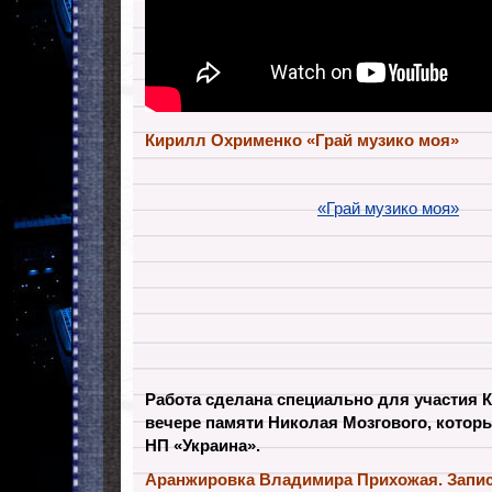
Кирилл Охрименко «Грай музико моя»
«Грай музико моя»
Работа сделана специально для участия 
вечере памяти Николая Мозгового, которы
НП «Украина».
Аранжировка Владимира Прихожая. Запись