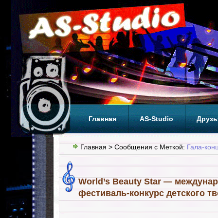
Главная
AS-Studio
Друзь
Теги
ТОП
Главная
> Сообщения с Меткой:
Гала-кон
World’s Beauty Star — междуна
фестиваль-конкурс детского т