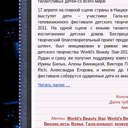
талантливых детей-со всего мира!
17 апреля на главной сцене страны в Наци
выступят дети – участники Гала-кон
телевизионного фестиваля детского творче
2011. На одной сцене с юными талант
воспитанники детских домов. Беспре
творческий благотворительный проект продю
шлях», был инициирован в рамках меж
детского творчества World’s Beauty Star-20
Лудан и сразу же получил поддержку извес
Ирины Билык, Алены Винницкой, Виктора П
Rich, Александра Егорова, и многих др.
фестивале соберутся одаренные дети из мно
Читать далее …
Колич
Дата пуб
Авт
Метки:
World's Beauty Star
,
World's Be
Висока нота
,
Вокал
,
Гала-концерт
,
конку