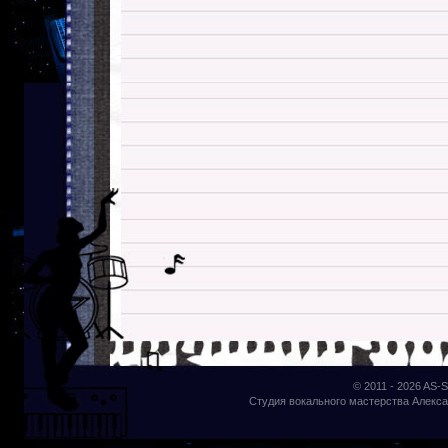
© 2011 - 2026
AS-S
Студия вокального мастерства Алекса