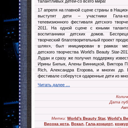
талантливых детей-со всего мира!
17 апреля на главной сцене страны в Наци
выступят дети – участники Гала-кон
телевизионного фестиваля детского творче
2011. На одной сцене с юными талант
воспитанники детских домов. Беспре
творческий благотворительный проект продю
шлях», был инициирован в рамках меж
детского творчества World’s Beauty Star-20
Лудан и сразу же получил поддержку извес
Ирины Билык, Алены Винницкой, Виктора П
Rich, Александра Егорова, и многих др.
фестивале соберутся одаренные дети из мно
Читать далее …
Колич
Дата пуб
Авт
Метки:
World's Beauty Star
,
World's Be
Висока нота
,
Вокал
,
Гала-концерт
,
конку