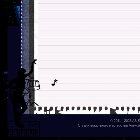
© 2011 - 2026
AS-S
Студия вокального мастерства Алекса