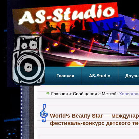
Главная
AS-Studio
Друзь
Теги
ТОП
Главная
> Сообщения с Меткой:
Хореогра
World’s Beauty Star — междуна
фестиваль-конкурс детского т