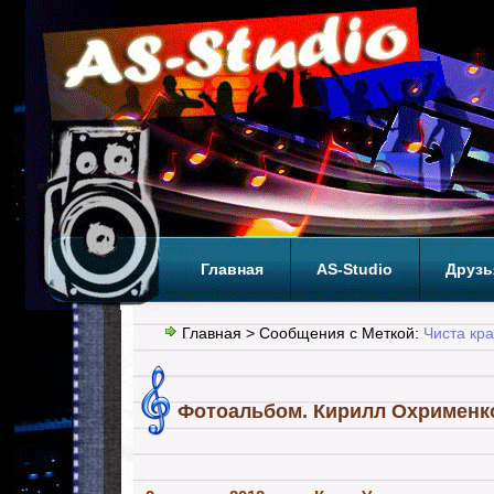
Главная
AS-Studio
Друзь
Теги
ТОП
Главная
> Сообщения с Меткой:
Чиста кр
Фотоальбом. Кирилл Охрименк