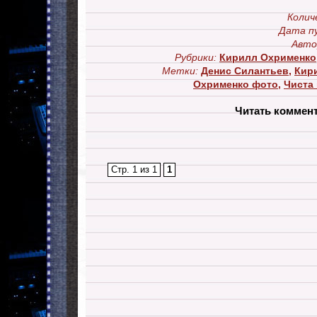
Колич
Дата п
Авто
Рубрики:
Кирилл Охрименко
Метки:
Денис Силантьев
,
Кир
Охрименко фото
,
Чиста
Читать коммен
Стр. 1 из 1
1