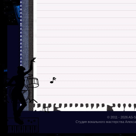
© 2011 - 2026
AS-S
Студия вокального мастерства Алекса