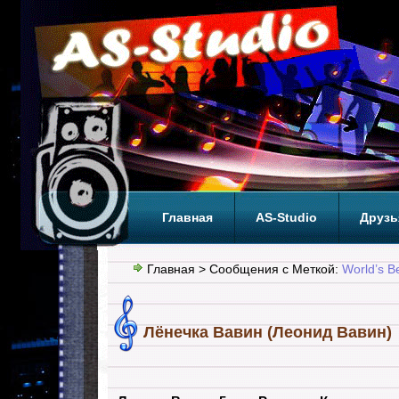
Главная
AS-Studio
Друзь
Теги
ТОП
Главная
> Сообщения с Меткой:
World’s B
Лёнечка Вавин (Леонид Вавин)