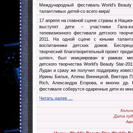
Международный фестиваль World’s Beauty 
талантливых детей-со всего мира!
17 апреля на главной сцене страны в Наци
выступят дети – участники Гала-кон
телевизионного фестиваля детского творче
2011. На одной сцене с юными талант
воспитанники детских домов. Беспре
творческий благотворительный проект продю
шлях», был инициирован в рамках меж
детского творчества World’s Beauty Star-20
Лудан и сразу же получил поддержку извес
Ирины Билык, Алены Винницкой, Виктора П
Rich, Александра Егорова, и многих др.
фестивале соберутся одаренные дети из мно
Читать далее …
Колич
Дата пуб
Авт