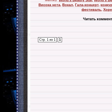
Метки:
World's Beauty Star
,
World's Be
Висока нота
,
Вокал
,
Гала-концерт
,
конку
фестиваль
,
Хоре
Читать коммен
Стр. 1 из 1
1