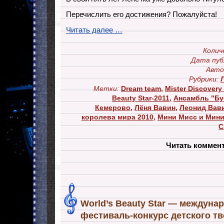
Перечислить его достижения? Пожалуйста!
Читать далее …
Колич
Дата пуб
Авто
Рубрики:
Метки:
Dream team
,
Mister Discovery 
Beauty Star-2011
,
Ансамбль "Бу
Кемерово
,
Лёня Вавин
,
Леонид Вав
королева мира 2010
,
Мини Мисс и Мини
С
Читать коммен
World’s Beauty Star — междуна
фестиваль-конкурс детского т