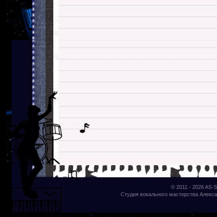
© 2011 - 2026
AS-S
Студия вокального мастерства Алекса