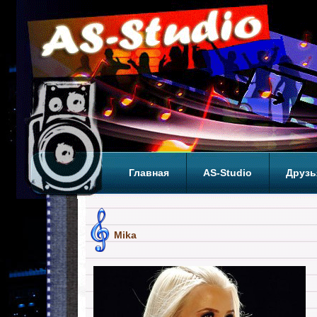
Главная
AS-Studio
Друзь
Теги
ТОП
Mika