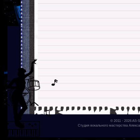
© 2011 - 2026
AS-S
Студия вокального мастерства Алекса