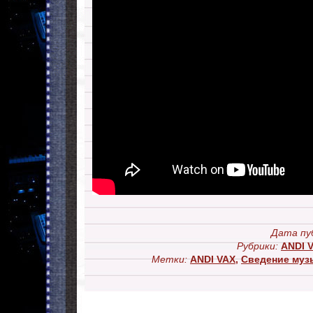
Дата пу
Рубрики:
ANDI 
Метки:
ANDI VAX
,
Сведение муз