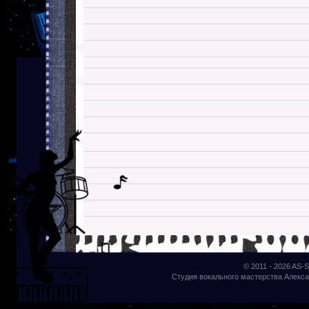
© 2011 - 2026
AS-S
Студия вокального мастерства Алекса