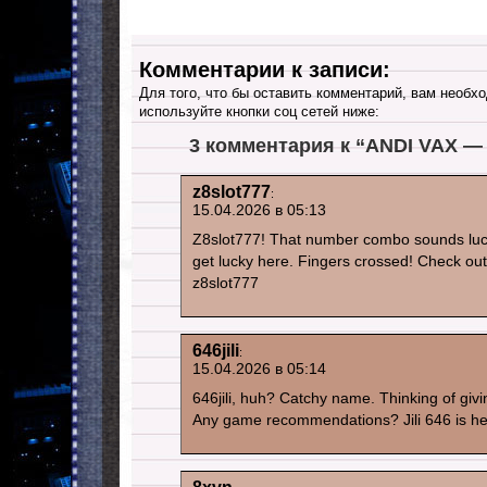
Комментарии к записи:
Для того, что бы оставить комментарий, вам необхо
используйте кнопки соц сетей ниже:
3 комментария к “ANDI VAX —
z8slot777
:
15.04.2026 в 05:13
Z8slot777! That number combo sounds luck
get lucky here. Fingers crossed! Check ou
z8slot777
646jili
:
15.04.2026 в 05:14
646jili, huh? Catchy name. Thinking of givin
Any game recommendations? Jili 646 is her