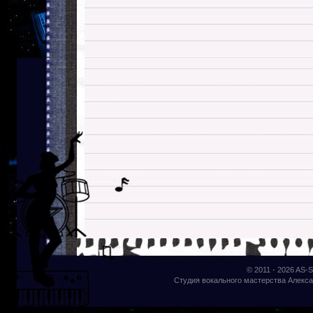
© 2011 - 2026
AS-S
Студия вокального мастерства Алекса