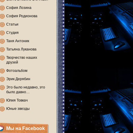
София Лозина
София Родионова
Статьи
Студия
Таня Антоник
Татьяна Луканова
Творчество наших
друзей
Фотоальбом
Эрик Дерябин
Это было недавно, это
было давно…
Юлия Товкач
Юные звезды
Мы на Facebook