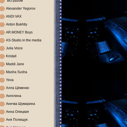
"Всі разом"
Alexander Yegorov
ANDI VAX
Anton Bukhtiy
AR.MONEY Boys
AS-Studio in the media
Julia Voice
Kristall
Maddi Jane
Masha Susha
Yeva
Алла Цёменко
Ангелина
Анечка Шумарина
Анна Олицкая
Аня Полищук