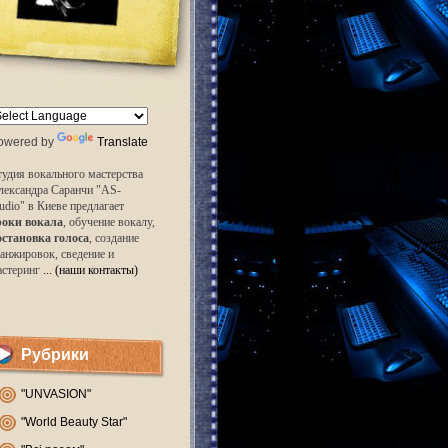
owered by
Translate
удия вокального мастерства
лександра Саранчи "AS-
udio" в Киеве предлагает
роки вокала
, обучение вокалу,
остановка голоса
, создание
анжировок, сведение и
астеринг
... (наши контакты)
Рубрики
"UNVASION"
"World Beauty Star"