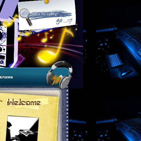
клама