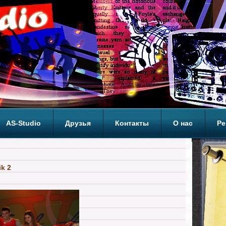
AS-Studio
Друзья
Контакты
О нас
Ре
ОП
ik 2