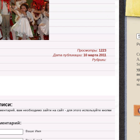
P
Просмотры:
1223
Ст
Дата публикации:
10 марта 2011
А
Рубрики:
St
у
п
ар
м
писи:
мментарий, вам необходимо зайти на сайт - для этого используйте кнопки
ментарий:
Ваше Имя