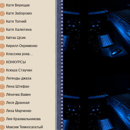
Катя Верещак
Катя Заборских
Катя Топчий
Катя Халютина
Квітка Цісик
Кирилл Охрименко
Классика рока…
КОНКУРСЫ
Ксюша Стаучан
Легенды джаза
Лена Штефан
Лёнечка Вавин
Леся Дранная
Лиза Марченко
Лия Крахмальникова
Максим Темносагатый