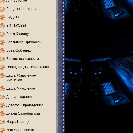
Аня Устенко
Богдана Неверова
ВИДЕО
ВИРТУОЗЫ
Влад Каращук
Владимир Прихожай
Вова Собченко
Всякие полезности.
Геннадий Дьяконов /Zulu/
Даша Жигаленко-
Уманская
Даша Миколенко
День рождения
Детское Евровидение
Диана Самофалова
Игорь Иванцив
Ира Чернышева