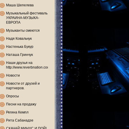
Маша Шепелева
Музыкальный фестиваль
УКРАИНА-МУЗЫКА-
ЕВРОПА
Музыканты смеются
Надя Ковальчук
Настенька Букур
Наташа Гринчук
Наши друзья на
http://www.reverbnation.com
Новости
Новости от друзей и
партнеров.
Опросы
Песни на продажу
Регина Кемпл
Рита Сабанадзе
СКАЧАЙ МИНУС И ПОЙ!