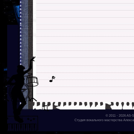
© 2011 - 2026
AS-S
Студия вокального мастерства Алекса