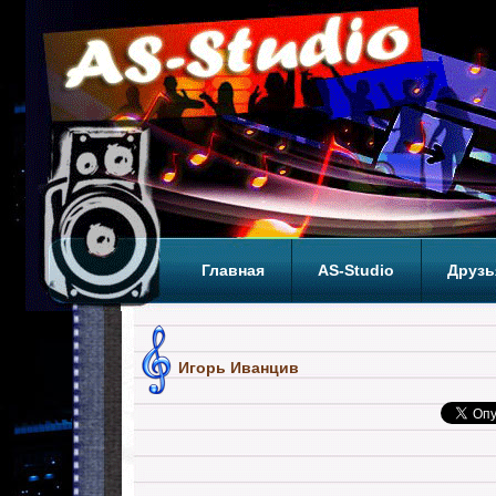
Главная
AS-Studio
Друзь
Теги
ТОП
Игорь Иванцив