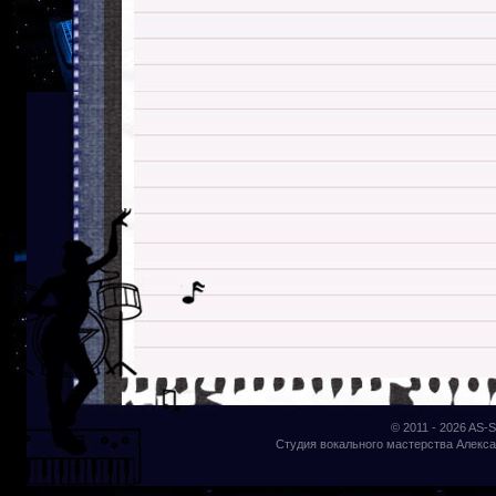
© 2011 - 2026
AS-S
Студия вокального мастерства Алекса