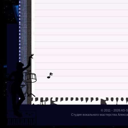
© 2011 - 2026
AS-S
Студия вокального мастерства Алекса