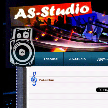
Главная
AS-Studio
Друзь
Теги
ТОП
Potemkin