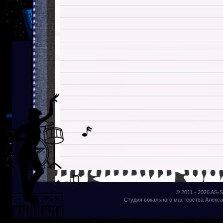
© 2011 - 2026
AS-S
Студия вокального мастерства Алекса