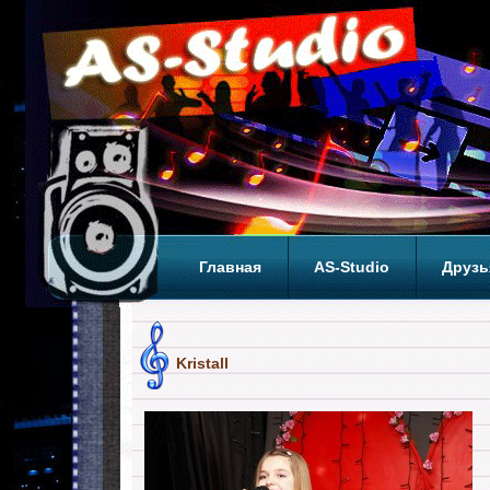
Главная
AS-Studio
Друзь
Теги
ТОП
Kristall