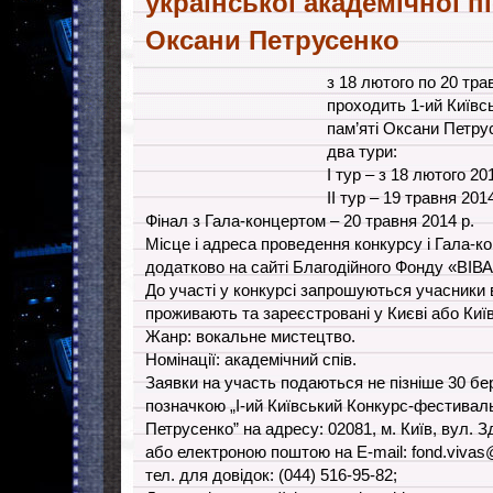
української академічної пі
Оксани Петрусенко
з 18 лютого по 20 трав
проходить 1-ий Київ
пам’яті Оксани Петру
два тури:
І тур – з 18 лютого 20
ІІ тур – 19 травня 2014
Фінал з Гала-концертом – 20 травня 2014 р.
Місце і адреса проведення конкурсу і Гала-к
додатково на сайті Благодійного Фонду «ВІВАС
До участі у конкурсі запрошуються учасники ві
проживають та зареєстровані у Києві або Київ
Жанр: вокальне мистецтво.
Номінації: академічний спів.
Заявки на участь подаються не пізніше 30 бе
позначкою „І-ий Київський Конкурс-фестиваль
Петрусенко” на адреcу: 02081, м. Київ, вул. З
або електроною поштою на E-mail:
fond.viva
тел. для довідок: (044) 516-95-82;