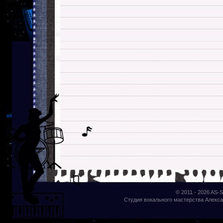
© 2011 - 2026
AS-S
Студия вокального мастерства Алекса