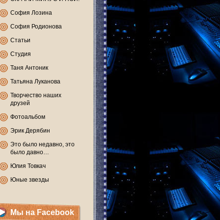
София Лозина
София Родионова
Статьи
Студия
Таня Антоник
Татьяна Луканова
Творчество наших
друзей
Фотоальбом
Эрик Дерябин
Это было недавно, это
было давно…
Юлия Товкач
Юные звезды
Мы на Facebook