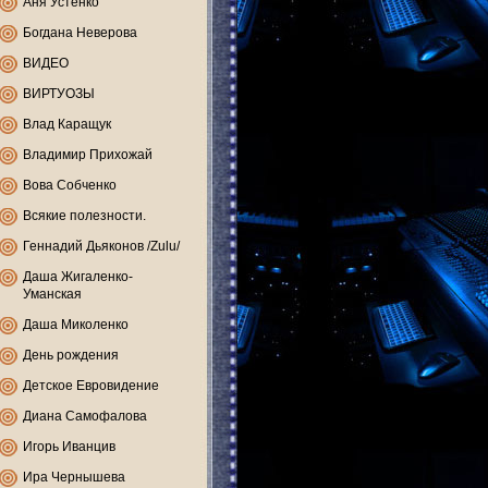
Аня Устенко
Богдана Неверова
ВИДЕО
ВИРТУОЗЫ
Влад Каращук
Владимир Прихожай
Вова Собченко
Всякие полезности.
Геннадий Дьяконов /Zulu/
Даша Жигаленко-
Уманская
Даша Миколенко
День рождения
Детское Евровидение
Диана Самофалова
Игорь Иванцив
Ира Чернышева