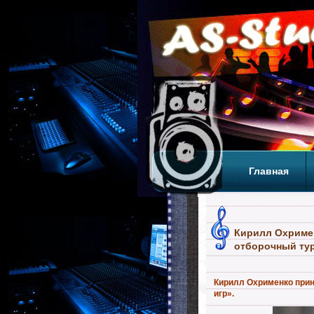
Главная
Теги
Т
Кирилл Охримен
отборочный тур
Кирилл Охрименко прин
игр».