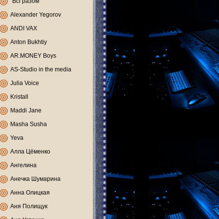
"Всі разом"
Alexander Yegorov
ANDI VAX
Anton Bukhtiy
AR.MONEY Boys
AS-Studio in the media
Julia Voice
Kristall
Maddi Jane
Masha Susha
Yeva
Алла Цёменко
Ангелина
Анечка Шумарина
Анна Олицкая
Аня Полищук