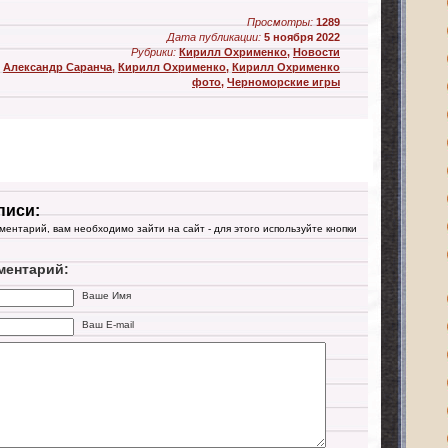
Просмотры:
1289
Дата публикации:
5 ноября 2022
Рубрики:
Кирилл Охрименко
,
Новости
,
Александр Саранча
,
Кирилл Охрименко
,
Кирилл Охрименко
фото
,
Черноморские игры
писи:
мментарий, вам необходимо зайти на сайт - для этого используйте кнопки
ментарий:
Ваше Имя
Ваш E-mail