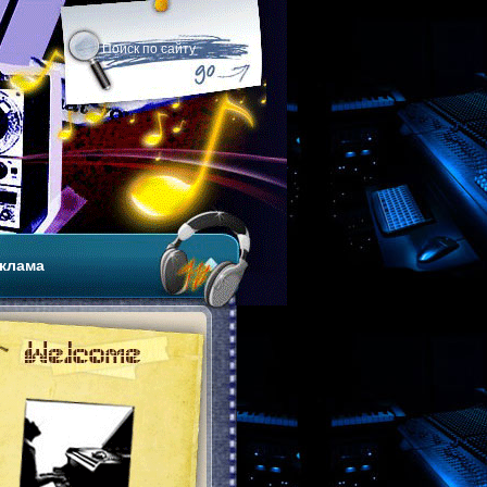
клама