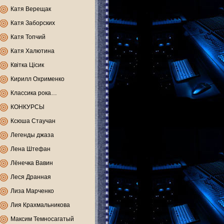
Катя Верещак
Катя Заборских
Катя Топчий
Катя Халютина
Квітка Цісик
Кирилл Охрименко
Классика рока…
КОНКУРСЫ
Ксюша Стаучан
Легенды джаза
Лена Штефан
Лёнечка Вавин
Леся Дранная
Лиза Марченко
Лия Крахмальникова
Максим Темносагатый