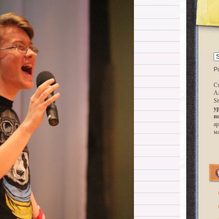
P
Ст
А
St
у
п
ар
м