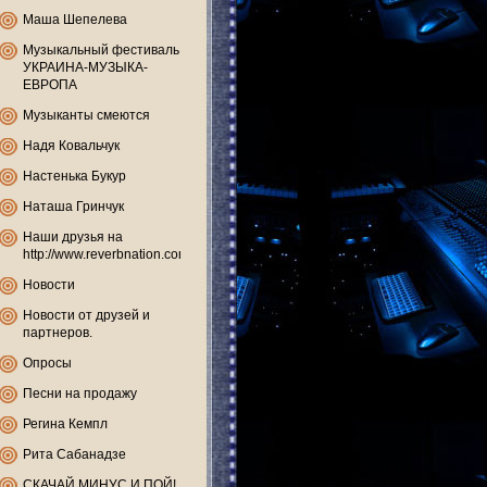
Маша Шепелева
Музыкальный фестиваль
УКРАИНА-МУЗЫКА-
ЕВРОПА
Музыканты смеются
Надя Ковальчук
Настенька Букур
Наташа Гринчук
Наши друзья на
http://www.reverbnation.com
Новости
Новости от друзей и
партнеров.
Опросы
Песни на продажу
Регина Кемпл
Рита Сабанадзе
СКАЧАЙ МИНУС И ПОЙ!