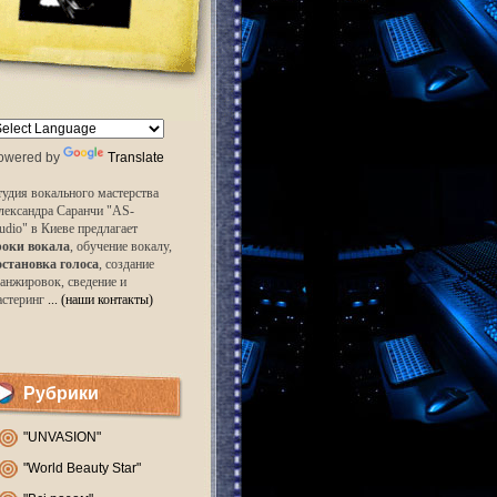
owered by
Translate
удия вокального мастерства
лександра Саранчи "AS-
udio" в Киеве предлагает
роки вокала
, обучение вокалу,
остановка голоса
, создание
анжировок, сведение и
астеринг
... (наши контакты)
Рубрики
"UNVASION"
"World Beauty Star"