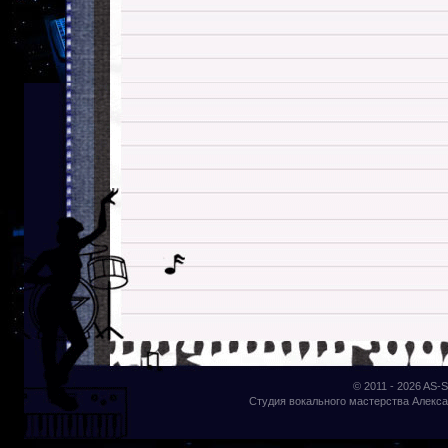
© 2011 - 2026
AS-S
Студия вокального мастерства Алекса