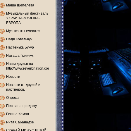
Маша Шепелева
Музыкальный фестиваль
УКРАИНА-МУЗЫКА-
ЕВРОПА
Музыканты смеются
Надя Ковальчук
Настенька Букур
Наташа Гринчук
Наши друзья на
http://www.reverbnation.com
Новости
Новости от друзей и
партнеров.
Опросы
Песни на продажу
Регина Кемпл
Рита Сабанадзе
СКАЧАЙ МИНУС И ПОЙ!