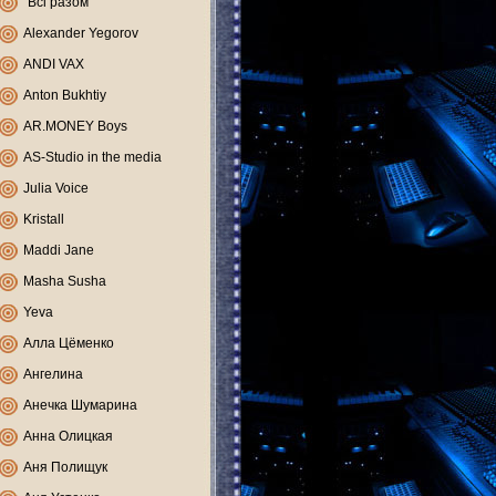
"Всі разом"
Alexander Yegorov
ANDI VAX
Anton Bukhtiy
AR.MONEY Boys
AS-Studio in the media
Julia Voice
Kristall
Maddi Jane
Masha Susha
Yeva
Алла Цёменко
Ангелина
Анечка Шумарина
Анна Олицкая
Аня Полищук