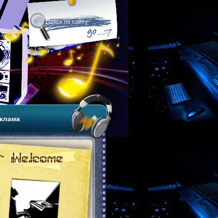
клама