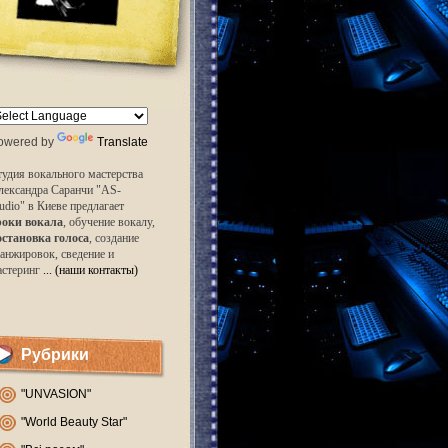
owered by
Translate
удия вокального мастерства
лександра Саранчи "AS-
udio" в Киеве предлагает
роки вокала
, обучение вокалу,
остановка голоса
, создание
анжировок, сведение и
астеринг
... (наши контакты)
Рубрики
"UNVASION"
"World Beauty Star"