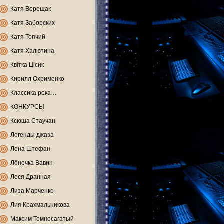
Катя Верещак
Катя Заборских
Катя Топчий
Катя Халютина
Квітка Цісик
Кирилл Охрименко
Классика рока…
КОНКУРСЫ
Ксюша Стаучан
Легенды джаза
Лена Штефан
Лёнечка Вавин
Леся Дранная
Лиза Марченко
Лия Крахмальникова
Максим Темносагатый