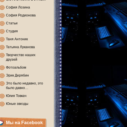
София Лозина
София Родионова
Статьи
Студия
Таня Антоник
Татьяна Луканова
Творчество наших
друзей
Фотоальбом
Эрик Дерябин
Это было недавно, это
было давно…
Юлия Товкач
Юные звезды
Мы на Facebook