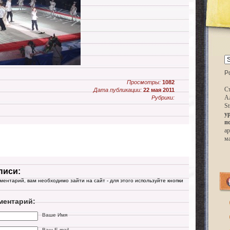
P
Просмотры:
1082
Ст
Дата публикации:
22 мая 2011
А
Рубрики:
St
у
п
ар
м
писи:
мментарий, вам необходимо зайти на сайт - для этого используйте кнопки
ментарий:
Ваше Имя
Ваш E-mail