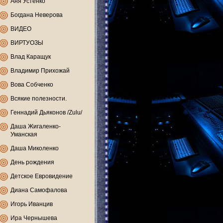
Аня Устенко
Богдана Неверова
ВИДЕО
ВИРТУОЗЫ
Влад Каращук
Владимир Прихожай
Вова Собченко
Всякие полезности.
Геннадий Дьяконов /Zulu/
Даша Жигаленко-
Уманская
Даша Миколенко
День рождения
Детское Евровидение
Диана Самофалова
Игорь Иванцив
Ира Чернышева