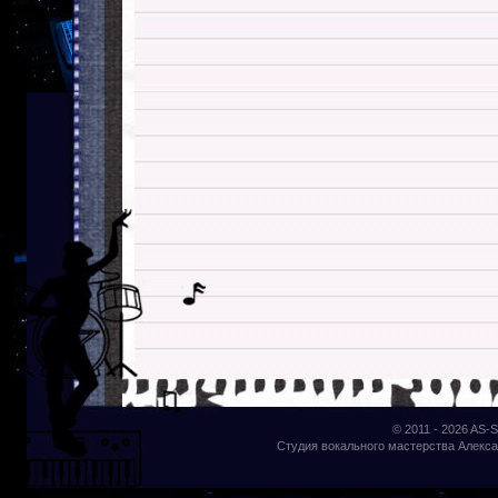
© 2011 - 2026
AS-S
Студия вокального мастерства Алекса