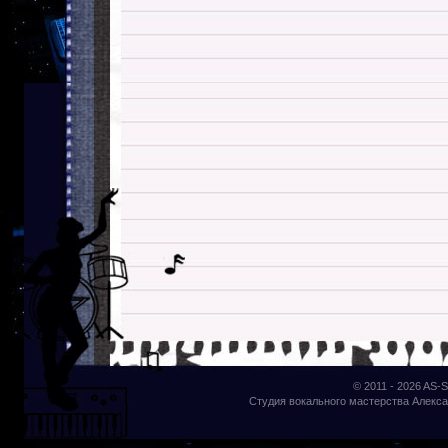
© 2011 - 2026
AS-S
Студия вокального мастерства Алекса