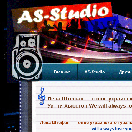
Главная
AS-Studio
Друзь
Теги
ТОП
Лена Штефан — голос украинск
Уитни Хьюстон We will always lo
Лена Штефан — голос украинского тура 
will always love yo