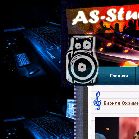
Главная
Теги
Т
Кирилл Охриме