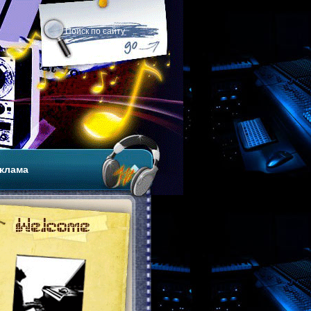
клама