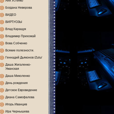
Аня Устенко
Богдана Неверова
ВИДЕО
ВИРТУОЗЫ
Влад Каращук
Владимир Прихожай
Вова Собченко
Всякие полезности.
Геннадий Дьяконов /Zulu/
Даша Жигаленко-
Уманская
Даша Миколенко
День рождения
Детское Евровидение
Диана Самофалова
Игорь Иванцив
Ира Чернышева