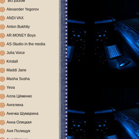
"Всі разом"
Alexander Yegorov
ANDI VAX
Anton Bukhtiy
AR.MONEY Boys
AS-Studio in the media
Julia Voice
Kristall
Maddi Jane
Masha Susha
Yeva
Алла Цёменко
Ангелина
Анечка Шумарина
Анна Олицкая
Аня Полищук