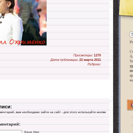
P
Ст
Просмотры:
1270
А
Дата публикации:
22 марта 2011
St
Рубрики:
у
п
ар
м
писи:
мментарий, вам необходимо зайти на сайт - для этого используйте кнопки
ментарий:
Ваше Имя