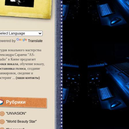
owered by
Translate
удия вокального мастерства
лександра Саранчи "AS-
udio" в Киеве предлагает
роки вокала
, обучение вокалу,
остановка голоса
, создание
анжировок, сведение и
астеринг
... (наши контакты)
Рубрики
"UNVASION"
"World Beauty Star"