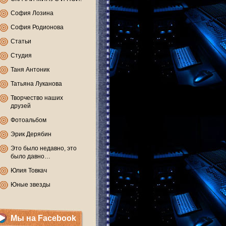
София Лозина
София Родионова
Статьи
Студия
Таня Антоник
Татьяна Луканова
Творчество наших
друзей
Фотоальбом
Эрик Дерябин
Это было недавно, это
было давно…
Юлия Товкач
Юные звезды
Мы на Facebook