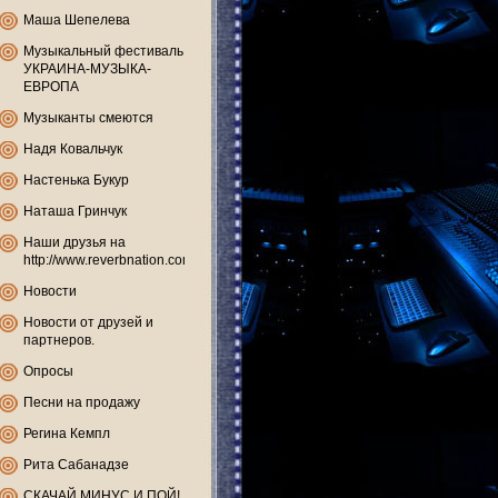
Маша Шепелева
Музыкальный фестиваль
УКРАИНА-МУЗЫКА-
ЕВРОПА
Музыканты смеются
Надя Ковальчук
Настенька Букур
Наташа Гринчук
Наши друзья на
http://www.reverbnation.com
Новости
Новости от друзей и
партнеров.
Опросы
Песни на продажу
Регина Кемпл
Рита Сабанадзе
СКАЧАЙ МИНУС И ПОЙ!