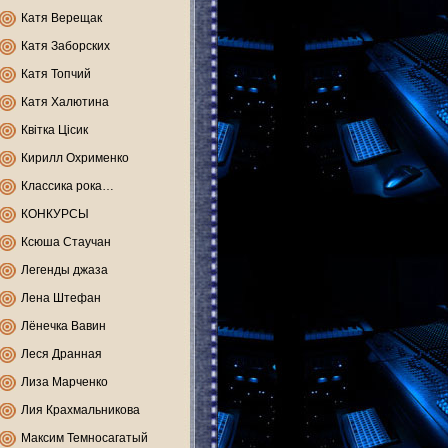
Катя Верещак
Катя Заборских
Катя Топчий
Катя Халютина
Квітка Цісик
Кирилл Охрименко
Классика рока…
КОНКУРСЫ
Ксюша Стаучан
Легенды джаза
Лена Штефан
Лёнечка Вавин
Леся Дранная
Лиза Марченко
Лия Крахмальникова
Максим Темносагатый