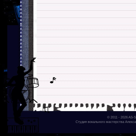
© 2011 - 2026
AS-S
Студия вокального мастерства Алекса