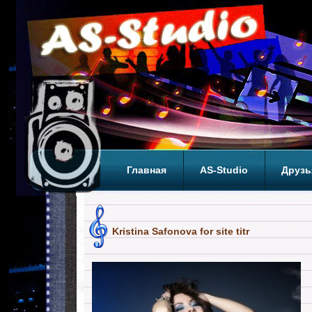
Главная
AS-Studio
Друзь
Теги
ТОП
Kristina Safonova for site titr