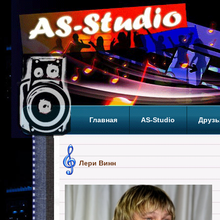
Главная
AS-Studio
Друзь
Теги
ТОП
Лери Винн