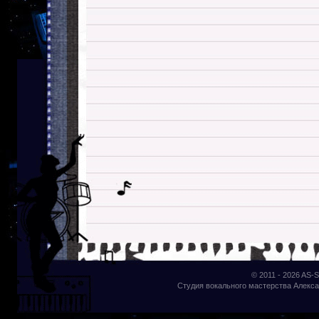
© 2011 - 2026
AS-S
Студия вокального мастерства Алекса