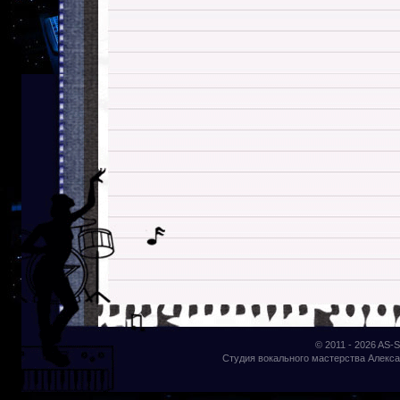
© 2011 - 2026
AS-S
Студия вокального мастерства Алекса