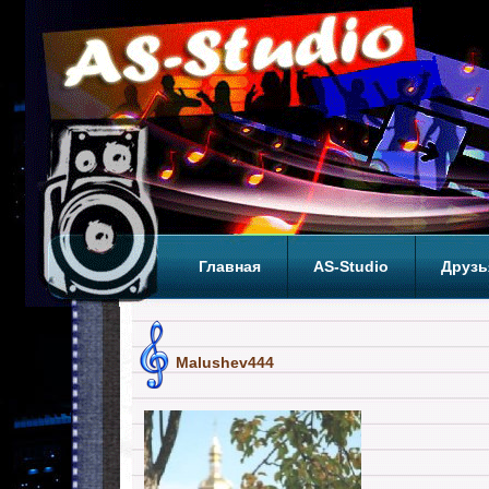
Главная
AS-Studio
Друзь
Теги
ТОП
Malushev444