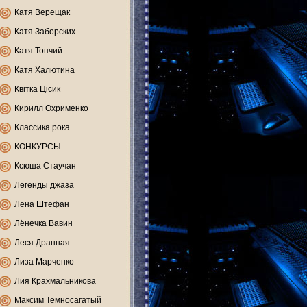
Катя Верещак
Катя Заборских
Катя Топчий
Катя Халютина
Квітка Цісик
Кирилл Охрименко
Классика рока…
КОНКУРСЫ
Ксюша Стаучан
Легенды джаза
Лена Штефан
Лёнечка Вавин
Леся Дранная
Лиза Марченко
Лия Крахмальникова
Максим Темносагатый