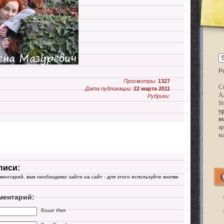
P
Просмотры:
1327
Ст
Дата публикации:
22 марта 2011
А
Рубрики:
St
у
п
ар
м
писи:
мментарий, вам необходимо зайти на сайт - для этого используйте кнопки
ментарий:
Ваше Имя