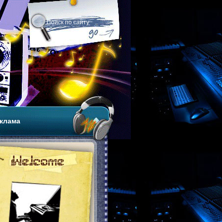
клама