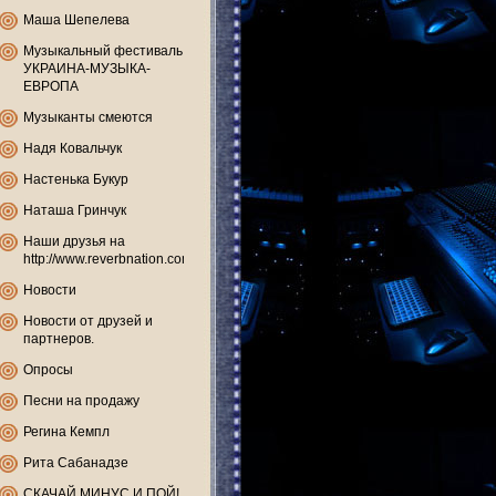
Маша Шепелева
Музыкальный фестиваль
УКРАИНА-МУЗЫКА-
ЕВРОПА
Музыканты смеются
Надя Ковальчук
Настенька Букур
Наташа Гринчук
Наши друзья на
http://www.reverbnation.com
Новости
Новости от друзей и
партнеров.
Опросы
Песни на продажу
Регина Кемпл
Рита Сабанадзе
СКАЧАЙ МИНУС И ПОЙ!