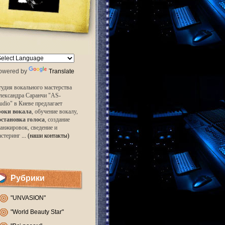
owered by
Translate
удия вокального мастерства
лександра Саранчи "AS-
udio" в Киеве предлагает
роки вокала
, обучение вокалу,
остановка голоса
, создание
анжировок, сведение и
астеринг
... (наши контакты)
Рубрики
"UNVASION"
"World Beauty Star"