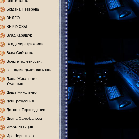
Аня Устенко
Богдана Неверова
ВИДЕО
ВИРТУОЗЫ
Влад Каращук
Владимир Прихожай
Вова Собченко
Всякие полезности.
Геннадий Дьяконов /Zulu/
Даша Жигаленко-
Уманская
Даша Миколенко
День рождения
Детское Евровидение
Диана Самофалова
Игорь Иванцив
Ира Чернышева