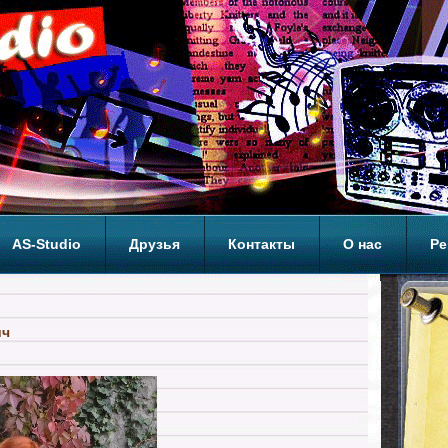
AS-Studio
Друзья
Контакты
О нас
Ре
ОП
ич