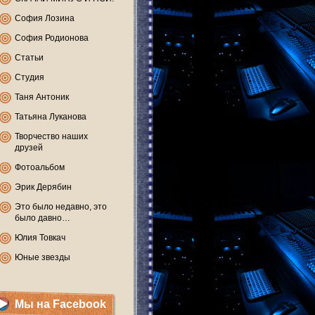
София Лозина
София Родионова
Статьи
Студия
Таня Антоник
Татьяна Луканова
Творчество наших
друзей
Фотоальбом
Эрик Дерябин
Это было недавно, это
было давно…
Юлия Товкач
Юные звезды
Мы на Facebook