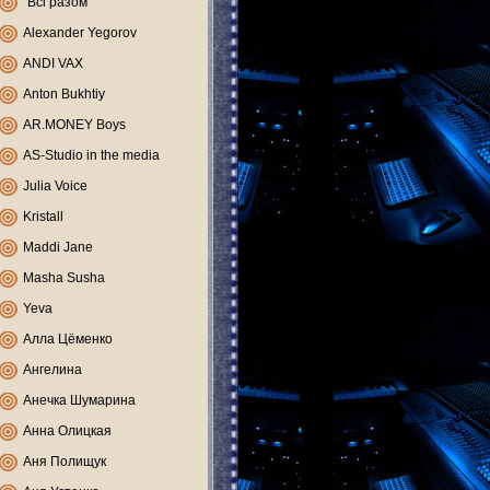
"Всі разом"
Alexander Yegorov
ANDI VAX
Anton Bukhtiy
AR.MONEY Boys
AS-Studio in the media
Julia Voice
Kristall
Maddi Jane
Masha Susha
Yeva
Алла Цёменко
Ангелина
Анечка Шумарина
Анна Олицкая
Аня Полищук