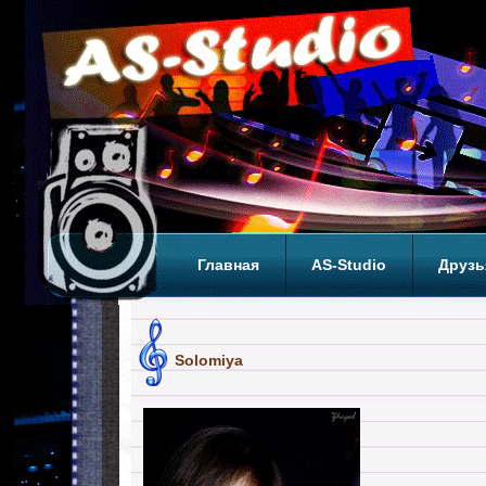
Главная
AS-Studio
Друзь
Теги
ТОП
Solomiya