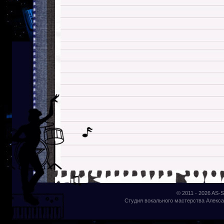
© 2011 - 2026
AS-S
Студия вокального мастерства Алекса