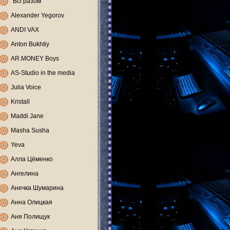
"Всі разом"
Alexander Yegorov
ANDI VAX
Anton Bukhtiy
AR.MONEY Boys
AS-Studio in the media
Julia Voice
Kristall
Maddi Jane
Masha Susha
Yeva
Алла Цёменко
Ангелина
Анечка Шумарина
Анна Олицкая
Аня Полищук