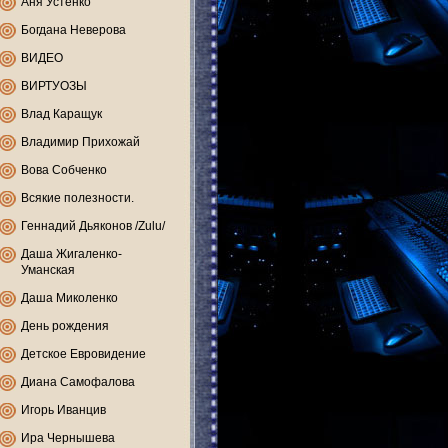
Аня Устенко
Богдана Неверова
ВИДЕО
ВИРТУОЗЫ
Влад Каращук
Владимир Прихожай
Вова Собченко
Всякие полезности.
Геннадий Дьяконов /Zulu/
Даша Жигаленко-
Уманская
Даша Миколенко
День рождения
Детское Евровидение
Диана Самофалова
Игорь Иванцив
Ира Чернышева