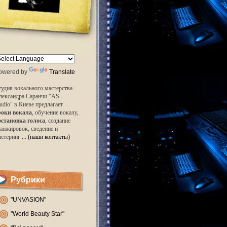
owered by
Translate
удия вокального мастерства
лександра Саранчи "AS-
udio" в Киеве предлагает
роки вокала
, обучение вокалу,
остановка голоса
, создание
анжировок, сведение и
астеринг
... (наши контакты)
Рубрики
"UNVASION"
"World Beauty Star"