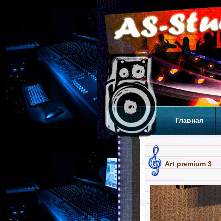
Главная
Теги
Т
Art premium 3