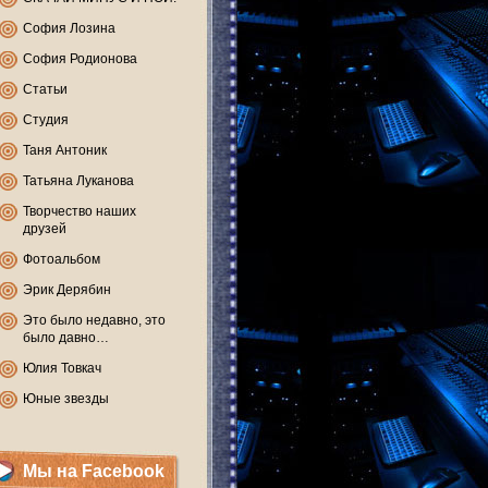
София Лозина
София Родионова
Статьи
Студия
Таня Антоник
Татьяна Луканова
Творчество наших
друзей
Фотоальбом
Эрик Дерябин
Это было недавно, это
было давно…
Юлия Товкач
Юные звезды
Мы на Facebook