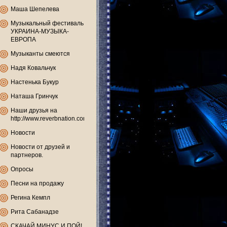
Маша Шепелева
Музыкальный фестиваль
УКРАИНА-МУЗЫКА-
ЕВРОПА
Музыканты смеются
Надя Ковальчук
Настенька Букур
Наташа Гринчук
Наши друзья на
http://www.reverbnation.com
Новости
Новости от друзей и
партнеров.
Опросы
Песни на продажу
Регина Кемпл
Рита Сабанадзе
СКАЧАЙ МИНУС И ПОЙ!