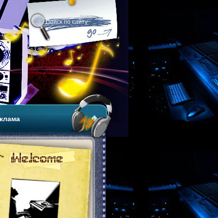
клама