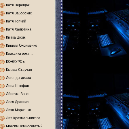
Катя Верещак
Катя Заборских
Катя Топчий
Катя Халютина
Квітка Цісик
Кирилл Охрименко
Классика рока…
КОНКУРСЫ
Ксюша Стаучан
Легенды джаза
Лена Штефан
Лёнечка Вавин
Леся Дранная
Лиза Марченко
Лия Крахмальникова
Максим Темносагатый