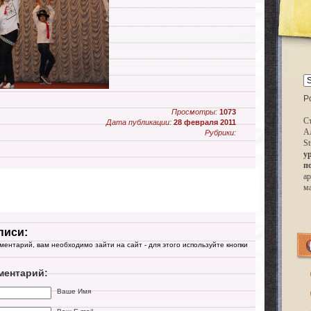
P
Просмотры:
1073
Ст
Дата публикации:
28 февраля 2011
А
Рубрики:
St
у
п
ар
м
писи:
мментарий, вам необходимо зайти на сайт - для этого используйте кнопки
ментарий:
Ваше Имя