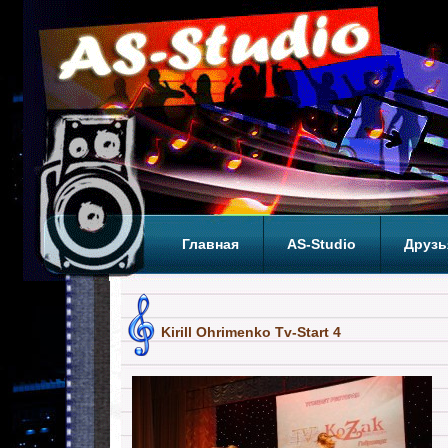
Главная
AS-Studio
Друзь
Теги
ТОП
Kirill Ohrimenko Tv-Start 4