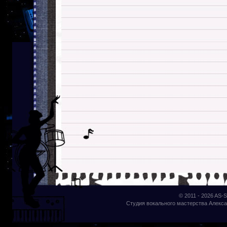
© 2011 - 2026
AS-S
Студия вокального мастерства Алекса