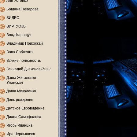
Аня Устенко
Богдана Неверова
ВИДЕО
ВИРТУОЗЫ
Влад Каращук
Владимир Прихожай
Вова Собченко
Всякие полезности.
Геннадий Дьяконов /Zulu/
Даша Жигаленко-
Уманская
Даша Миколенко
День рождения
Детское Евровидение
Диана Самофалова
Игорь Иванцив
Ира Чернышева