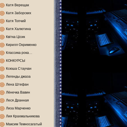
Катя Верещак
Катя Заборских
Катя Топчий
Катя Халютина
Квітка Цісик
Кирилл Охрименко
Классика рока…
КОНКУРСЫ
Ксюша Стаучан
Легенды джаза
Лена Штефан
Лёнечка Вавин
Леся Дранная
Лиза Марченко
Лия Крахмальникова
Максим Темносагатый