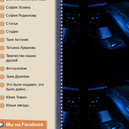
София Лозина
София Родионова
Статьи
Студия
Таня Антоник
Татьяна Луканова
Творчество наших
друзей
Фотоальбом
Эрик Дерябин
Это было недавно, это
было давно…
Юлия Товкач
Юные звезды
Мы на Facebook