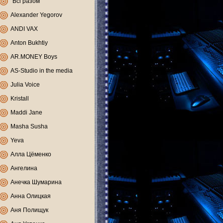
"Всі разом"
Alexander Yegorov
ANDI VAX
Anton Bukhtiy
AR.MONEY Boys
AS-Studio in the media
Julia Voice
Kristall
Maddi Jane
Masha Susha
Yeva
Алла Цёменко
Ангелина
Анечка Шумарина
Анна Олицкая
Аня Полищук