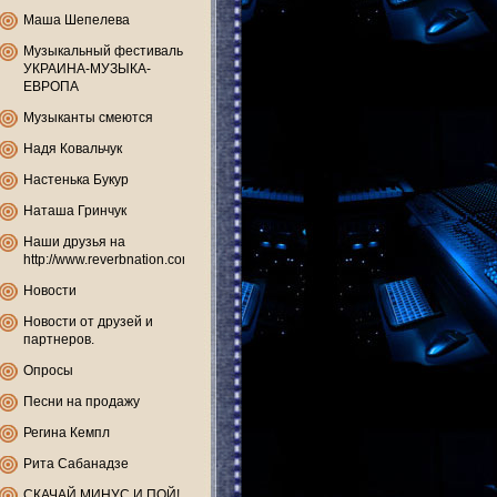
Маша Шепелева
Музыкальный фестиваль
УКРАИНА-МУЗЫКА-
ЕВРОПА
Музыканты смеются
Надя Ковальчук
Настенька Букур
Наташа Гринчук
Наши друзья на
http://www.reverbnation.com
Новости
Новости от друзей и
партнеров.
Опросы
Песни на продажу
Регина Кемпл
Рита Сабанадзе
СКАЧАЙ МИНУС И ПОЙ!