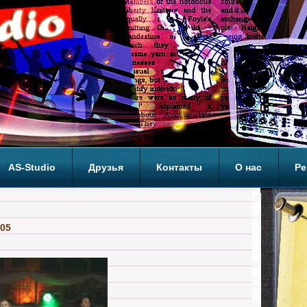
AS-Studio
Друзья
Контакты
О нас
Ре
ОП
 05