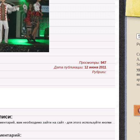
P
Ст
А
Просмотры:
947
St
Дата публикации:
12 июня 2011
у
Рубрики:
п
ар
м
писи:
мментарий, вам необходимо зайти на сайт - для этого используйте кнопки
ментарий: