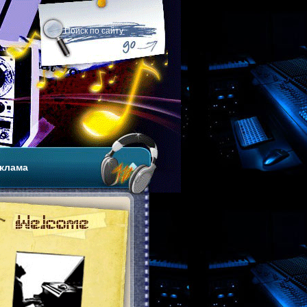
клама