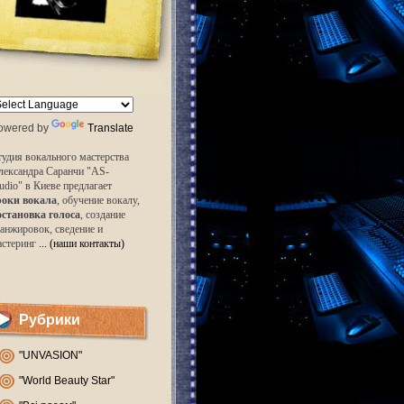
owered by
Translate
удия вокального мастерства
лександра Саранчи "AS-
udio" в Киеве предлагает
роки вокала
, обучение вокалу,
остановка голоса
, создание
анжировок, сведение и
астеринг
... (наши контакты)
Рубрики
"UNVASION"
"World Beauty Star"