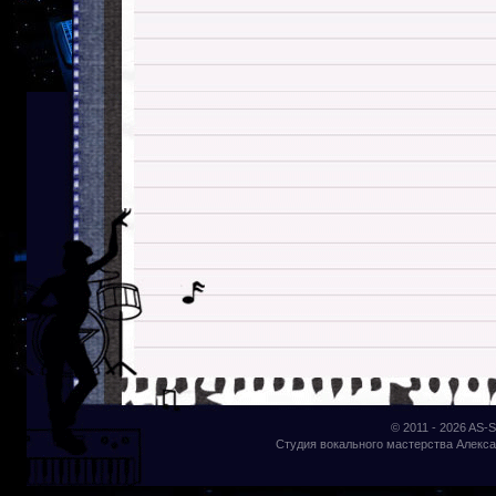
© 2011 - 2026
AS-S
Студия вокального мастерства Алекса