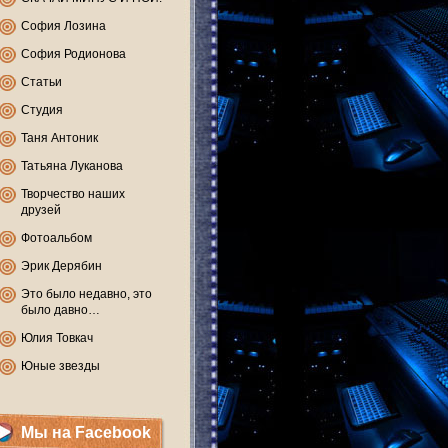
София Лозина
София Родионова
Статьи
Студия
Таня Антоник
Татьяна Луканова
Творчество наших
друзей
Фотоальбом
Эрик Дерябин
Это было недавно, это
было давно…
Юлия Товкач
Юные звезды
Мы на Facebook