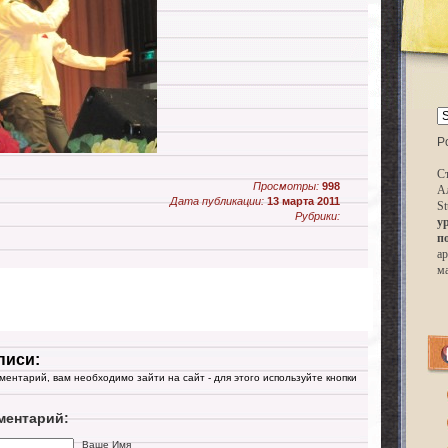
P
Ст
Просмотры:
998
А
Дата публикации:
13 марта 2011
St
Рубрики:
у
п
ар
м
писи:
мментарий, вам необходимо зайти на сайт - для этого используйте кнопки
ментарий:
Ваше Имя