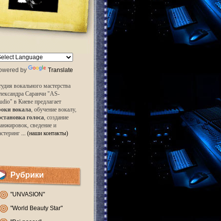
owered by
Translate
удия вокального мастерства
лександра Саранчи "AS-
udio" в Киеве предлагает
роки вокала
, обучение вокалу,
остановка голоса
, создание
анжировок, сведение и
астеринг
... (наши контакты)
Рубрики
"UNVASION"
"World Beauty Star"