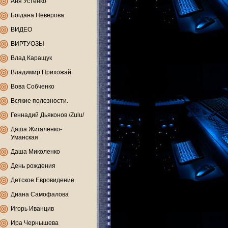
Аня Устенко
Богдана Неверова
ВИДЕО
ВИРТУОЗЫ
Влад Каращук
Владимир Прихожай
Вова Собченко
Всякие полезности.
Геннадий Дьяконов /Zulu/
Даша Жигаленко-
Уманская
Даша Миколенко
День рождения
Детское Евровидение
Диана Самофалова
Игорь Иванцив
Ира Чернышева