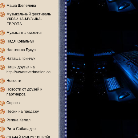
Маша Шепелева
Музыкальный фестиваль
УКРАИНА-МУЗЫКА-
ЕВРОПА
Музыканты смеются
Надя Ковальчук
Настенька Букур
Наташа Гринчук
Наши друзья на
http://www.reverbnation.com
Новости
Новости от друзей и
партнеров.
Опросы
Песни на продажу
Регина Кемпл
Рита Сабанадзе
СКАЧАЙ МИНУС И ПОЙ!