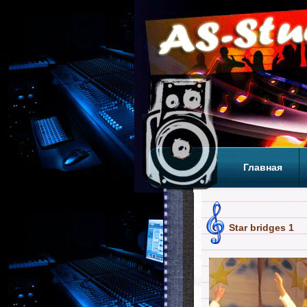
Главная
Теги
Т
Star bridges 1