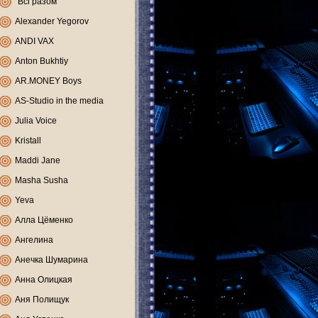
"Всі разом"
Alexander Yegorov
ANDI VAX
Anton Bukhtiy
AR.MONEY Boys
AS-Studio in the media
Julia Voice
Kristall
Maddi Jane
Masha Susha
Yeva
Алла Цёменко
Ангелина
Анечка Шумарина
Анна Олицкая
Аня Полищук