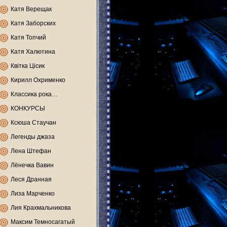
Катя Верещак
Катя Заборских
Катя Топчий
Катя Халютина
Квітка Цісик
Кирилл Охрименко
Классика рока…
КОНКУРСЫ
Ксюша Стаучан
Легенды джаза
Лена Штефан
Лёнечка Вавин
Леся Дранная
Лиза Марченко
Лия Крахмальникова
Максим Темносагатый