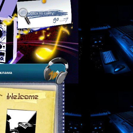
клама