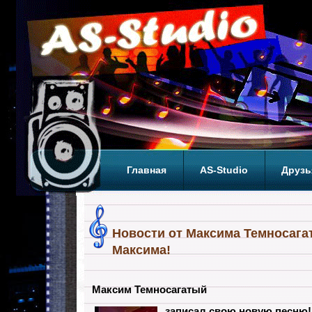
Главная
AS-Studio
Друзь
Теги
ТОП
Новости от Максима Темносагат
Максима!
Максим Темносагатый
записал свою новую песню