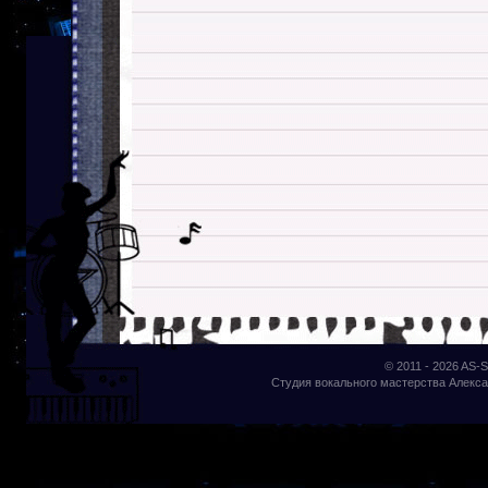
© 2011 - 2026
AS-S
Студия вокального мастерства Алекса