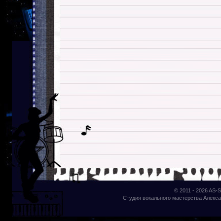
© 2011 - 2026
AS-S
Студия вокального мастерства Алекса