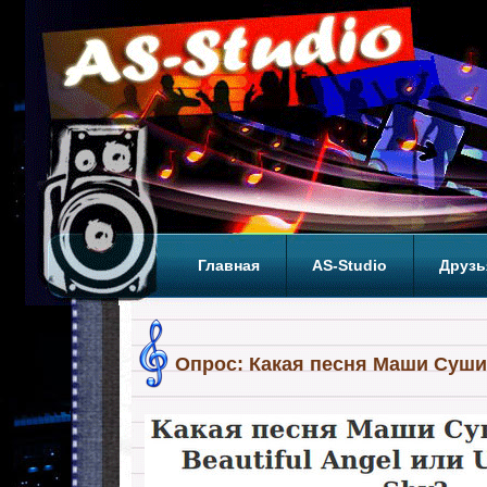
Главная
AS-Studio
Друзь
Теги
ТОП
Опрос: Какая песня Маши Суш