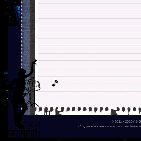
© 2011 - 2026
AS-S
Студия вокального мастерства Алекса