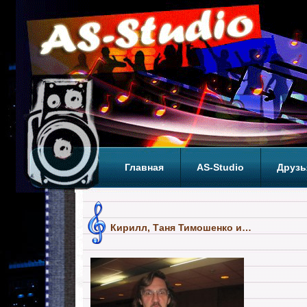
Главная
AS-Studio
Друзь
Теги
ТОП
Кирилл, Таня Тимошенко и…