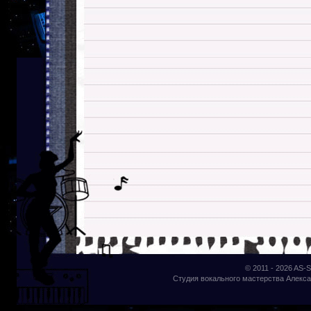
© 2011 - 2026
AS-S
Студия вокального мастерства Алекса