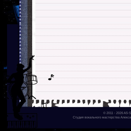
© 2011 - 2026
AS-S
Студия вокального мастерства Алекса