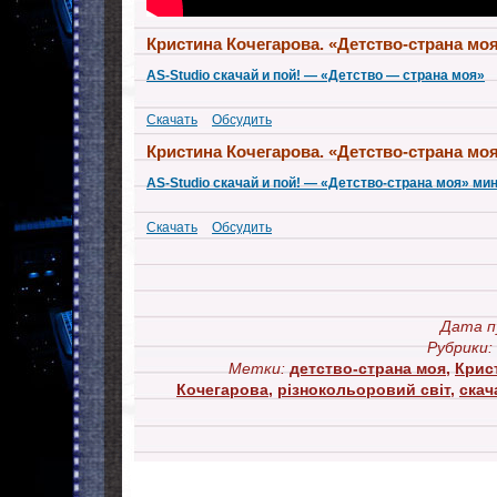
Кристина Кочегарова. «Детство-страна мо
AS-Studio скачай и пой! — «Детство — страна моя»
Скачать
Обсудить
Кристина Кочегарова. «Детство-страна мо
AS-Studio скачай и пой! — «Детство-страна моя» ми
Скачать
Обсудить
Дата п
Рубрики:
Метки:
детство-страна моя
,
Крис
Кочегарова
,
рiзнокольоровий cвiт
,
скач