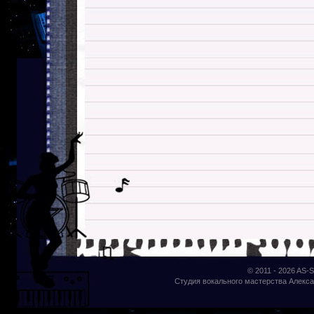
© 2011 - 2026
AS-S
Студия вокального мастерства Алекса