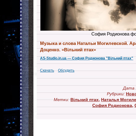
София Родионова ф
Музыка и слова Натальи Могилевской. Ар
Доценко. «Вільний птах»
AS-Studio.in.ua — София Родионова "Вільний птах"
Скачать
Обсудить
Дата 
Рубрики:
Нов
Метки:
Вільний птах
,
Наталья Могиле
София Родионова
,