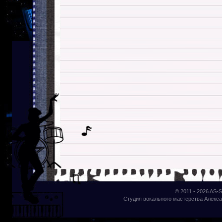
© 2011 - 2026
AS-S
Студия вокального мастерства Алекса