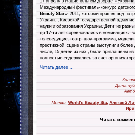
17 апреля в Национальном Дворце «Украина
Международный фестиваль-конкурс детского
Beauty Star
«- 2011, который прошел под пат
Украины, Киевской государственной админис
науки и образования Украины. Дети из разных
до 17-ти лет соревновались в номинациях: в
телеведущие, театр, шоу-программа, модели
престижной сцене страны выступили более д
числе, 19 детей из них , были приглашены из
полностью содержались за счет организаторо
Читать далее …
Колич
Дата пуб
Авто
Метки:
World's Beauty Sta
,
Алексей Ли
Ири
Читать коммен