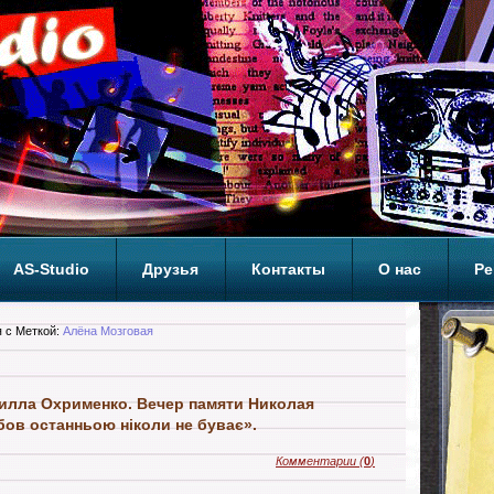
AS-Studio
Друзья
Контакты
О нас
Ре
ОП
 с Меткой:
Алёна Мозговая
илла Охрименко. Вечер памяти Николая
ов останньою ніколи не буває».
Комментарии
(
0
)