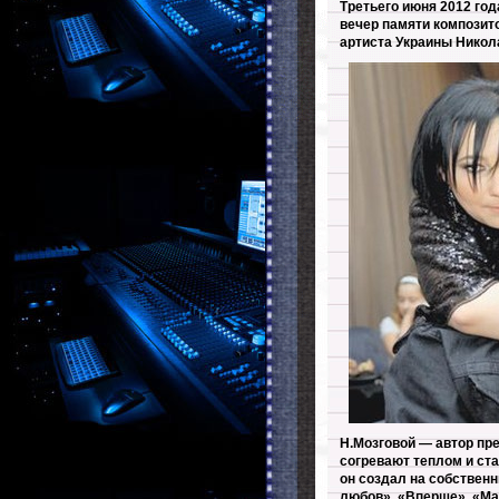
Третьего июня 2012 го
вечер памяти композит
артиста Украины Никола
Н.Мозговой — автор пр
согревают теплом и ст
он создал на собственн
любов», «Вперше», «Ма