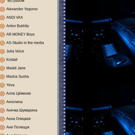
"Всі разом"
Alexander Yegorov
ANDI VAX
Anton Bukhtiy
AR.MONEY Boys
AS-Studio in the media
Julia Voice
Kristall
Maddi Jane
Masha Susha
Yeva
Алла Цёменко
Ангелина
Анечка Шумарина
Анна Олицкая
Аня Полищук