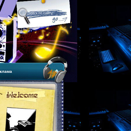
клама