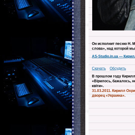
Он исполнит песню Н. М
слова», над которой мы
AS-Studio.in.ua — Кири
Скачать
Обсудить
В прошлом году Кирилл
«Вірилось, бажалось, н
квіти».
31.03.2011. Кирилл Охри
дворец «Украина».