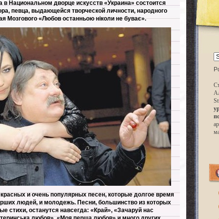
да в Национальном дворце искусств «Украина» состоится
ора, певца, выдающейся творческой личности, народного
я Мозгового «Любов останньою ніколи не буває».
P
Ст
А
St
у
п
ар
м
екрасных и очень популярных песен, которые долгое время
арших людей, и молодежь. Песни, большинство из которых
ые стихи, останутся навсегда: «Край», «Зачаруй нас
теринська любов», «Моя перша любов» и много других.