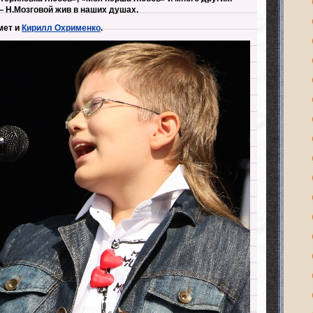
— Н.Мозговой жив в наших душах.
мет и
Кирилл Охрименко
.