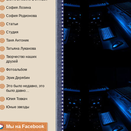
София Лозина
София Родионова
Статьи
Студия
Таня Антоник
Татьяна Луканова
Творчество наших
друзей
Фотоальбом
Эрик Дерябин
Это было недавно, это
было давно…
Юлия Товкач
Юные звезды
Мы на Facebook