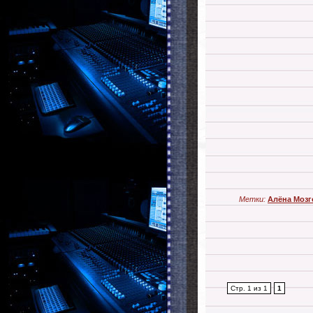
Метки:
Алёна Мозг
Стр. 1 из 1
1