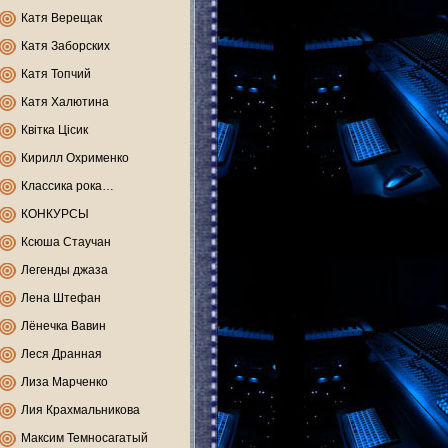
Катя Верещак
Катя Заборских
Катя Топчий
Катя Халютина
Квітка Цісик
Кирилл Охрименко
Классика рока…
КОНКУРСЫ
Ксюша Стаучан
Легенды джаза
Лена Штефан
Лёнечка Вавин
Леся Дранная
Лиза Марченко
Лия Крахмальникова
Максим Темносагатый