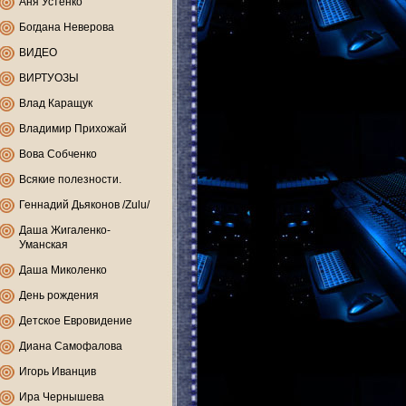
Аня Устенко
Богдана Неверова
ВИДЕО
ВИРТУОЗЫ
Влад Каращук
Владимир Прихожай
Вова Собченко
Всякие полезности.
Геннадий Дьяконов /Zulu/
Даша Жигаленко-
Уманская
Даша Миколенко
День рождения
Детское Евровидение
Диана Самофалова
Игорь Иванцив
Ира Чернышева