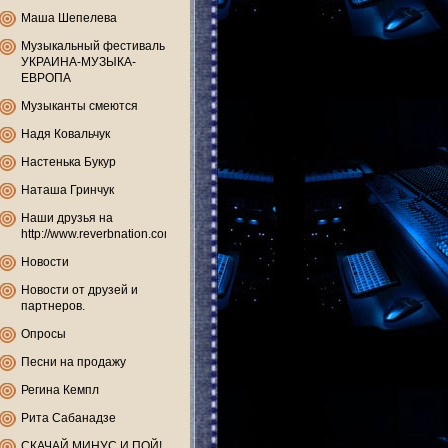
Маша Шепелева
Музыкальный фестиваль
УКРАИНА-МУЗЫКА-
ЕВРОПА
Музыканты смеются
Надя Ковальчук
Настенька Букур
Наташа Гринчук
Наши друзья на
http://www.reverbnation.com
Новости
Новости от друзей и
партнеров.
Опросы
Песни на продажу
Регина Кемпл
Рита Сабанадзе
СКАЧАЙ МИНУС И ПОЙ!