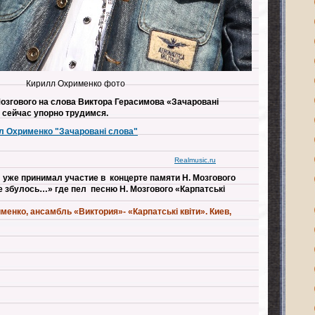
Кирилл Охрименко фото
озгового на слова Виктора Герасимова «Зачаровані
 сейчас упорно трудимся.
лл Охрименко "Зачарованi слова"
Realmusic.ru
 уже принимал участие в концерте памяти Н. Мозгового
е збулось…» где пел песню Н. Мозгового «Карпатські
менко, ансамбль «Виктория»- «Карпатські квіти». Киев,