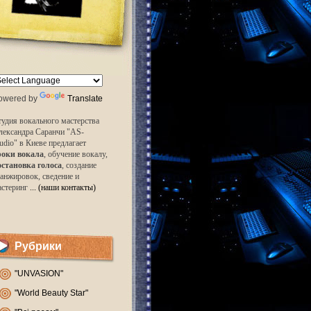
owered by
Translate
удия вокального мастерства
лександра Саранчи "AS-
udio" в Киеве предлагает
роки вокала
, обучение вокалу,
остановка голоса
, создание
анжировок, сведение и
астеринг
... (наши контакты)
Рубрики
"UNVASION"
"World Beauty Star"