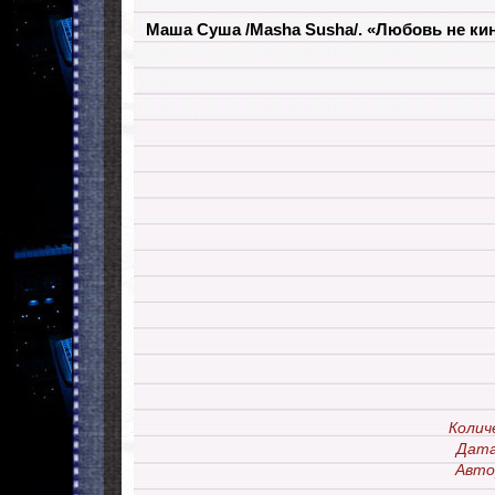
Маша Суша /Masha Susha/. «Любовь не ки
Колич
Дата
Авто