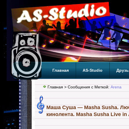
Главная
AS-Studio
Друзь
Теги
ТОП
Главная
> Сообщения с Меткой:
Arena
Маша Суша — Masha Susha. Лю
кинолента. Masha Susha Live in 