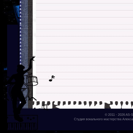
© 2011 - 2026
AS-S
Студия вокального мастерства Алекса