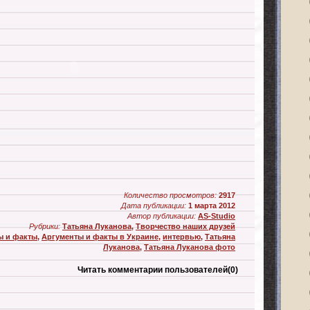
Количество просмотров:
2917
Дата публикации:
1 марта 2012
Автор публикации:
AS-Studio
Рубрики:
Татьяна Луканова
,
Творчество наших друзей
ы и факты
,
Аргументы и факты в Украине
,
интервью
,
Татьяна
Луканова
,
Татьяна Луканова фото
Читать комментарии пользователей
(0)