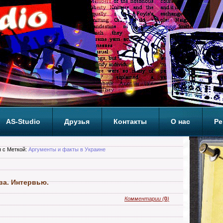
AS-Studio
Друзья
Контакты
О нас
Ре
ОП
 с Меткой:
Аргументы и факты в Украине
ва. Интервью.
Комментарии
(
0
)