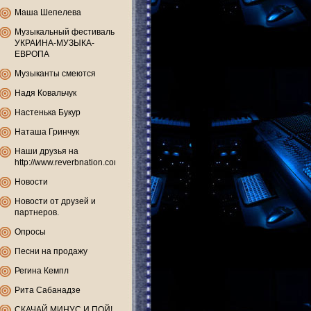
Маша Шепелева
Музыкальный фестиваль
УКРАИНА-МУЗЫКА-
ЕВРОПА
Музыканты смеются
Надя Ковальчук
Настенька Букур
Наташа Гринчук
Наши друзья на
http://www.reverbnation.com
Новости
Новости от друзей и
партнеров.
Опросы
Песни на продажу
Регина Кемпл
Рита Сабанадзе
СКАЧАЙ МИНУС И ПОЙ!