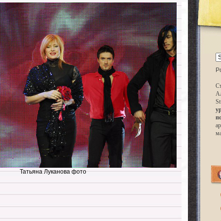
P
Ст
А
St
у
п
ар
м
Татьяна Луканова фото