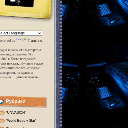
owered by
Translate
удия вокального мастерства
лександра Саранчи "AS-
udio" в Киеве предлагает
роки вокала
, обучение вокалу,
остановка голоса
, создание
анжировок, сведение и
астеринг
... (наши контакты)
Рубрики
"UNVASION"
"World Beauty Star"