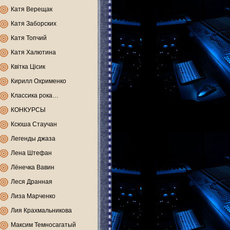
Катя Верещак
Катя Заборских
Катя Топчий
Катя Халютина
Квітка Цісик
Кирилл Охрименко
Классика рока…
КОНКУРСЫ
Ксюша Стаучан
Легенды джаза
Лена Штефан
Лёнечка Вавин
Леся Дранная
Лиза Марченко
Лия Крахмальникова
Максим Темносагатый