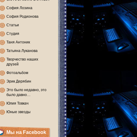
София Лозина
София Родионова
Статьи
Студия
Таня Антоник
Татьяна Луканова
Творчество наших
друзей
Фотоальбом
Эрик Дерябин
Это было недавно, это
было давно…
Юлия Товкач
Юные звезды
Мы на Facebook