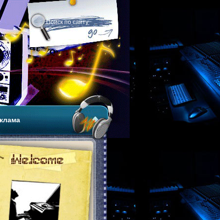
клама