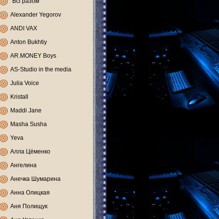
"Всі разом"
Alexander Yegorov
ANDI VAX
Anton Bukhtiy
AR.MONEY Boys
AS-Studio in the media
Julia Voice
Kristall
Maddi Jane
Masha Susha
Yeva
Алла Цёменко
Ангелина
Анечка Шумарина
Анна Олицкая
Аня Полищук