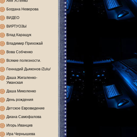
Аня Устенко
Богдана Неверова
ВИДЕО
ВИРТУОЗЫ
Влад Каращук
Владимир Прихожай
Вова Собченко
Всякие полезности.
Геннадий Дьяконов /Zulu/
Даша Жигаленко-
Уманская
Даша Миколенко
День рождения
Детское Евровидение
Диана Самофалова
Игорь Иванцив
Ира Чернышева