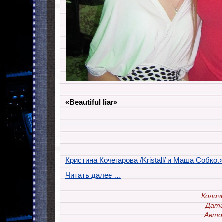
«Beautiful liar»
Кристина Кочегарова /Kristall/ и Маша Собко.»Be
Читать далее …
Колич
Дата
Авто