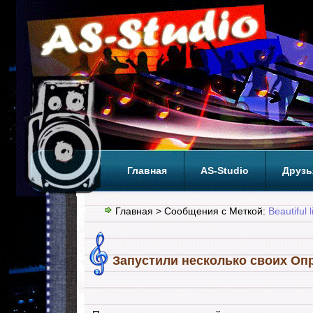
Главная
AS-Studio
Друзь
Теги
ТОП
Главная
> Сообщения с Меткой:
Beautiful l
Запустили несколько своих Опр