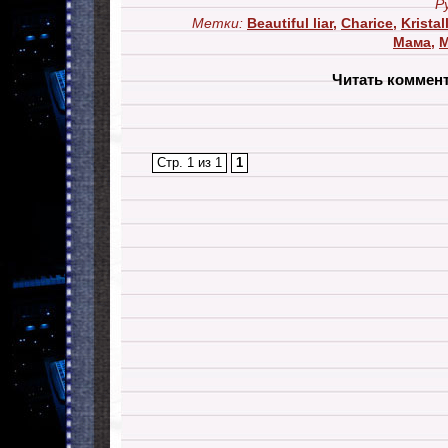
Р
Метки:
Beautiful liar
,
Charice
,
Kristal
Мама
,
М
Читать коммен
Стр. 1 из 1
1