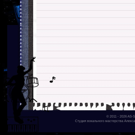
© 2011 - 2026
AS-S
Студия вокального мастерства Алекса