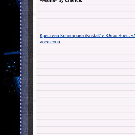
«Mama» by Charice.
Кристина Кочегарова /Kristall/ и Юлия Войс. 
vocalcoua