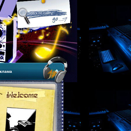
клама