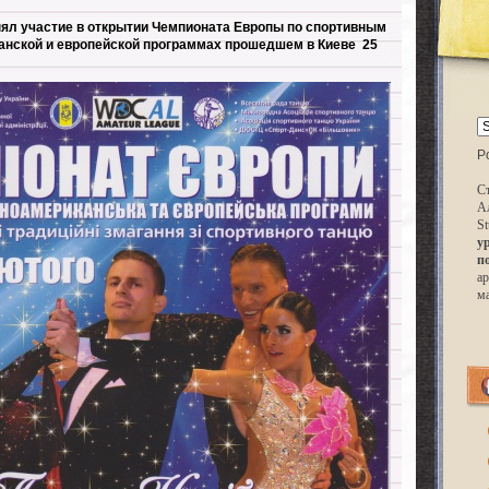
ял участие в открытии Чемпионата Европы по спортивным
анской и европейской программах прошедшем в Киеве 25
P
Ст
А
St
у
п
ар
м