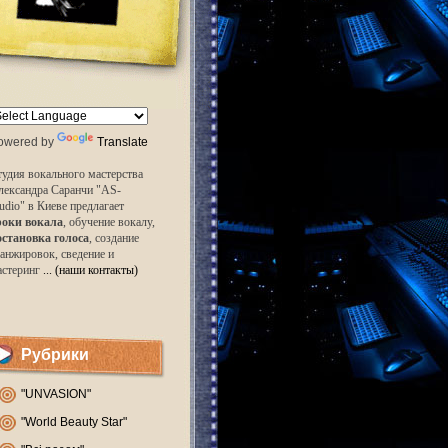
owered by
Translate
удия вокального мастерства
лександра Саранчи "AS-
udio" в Киеве предлагает
роки вокала
, обучение вокалу,
остановка голоса
, создание
анжировок, сведение и
астеринг
... (наши контакты)
Рубрики
"UNVASION"
"World Beauty Star"