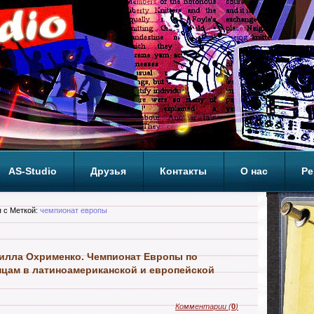
AS-Studio
Друзья
Контакты
О нас
Ре
ОП
 с Меткой:
чемпионат европы
илла Охрименко. Чемпионат Европы по
цам в латиноамериканской и европейской
Комментарии
(
0
)