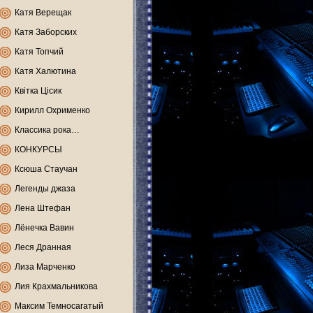
Катя Верещак
Катя Заборских
Катя Топчий
Катя Халютина
Квітка Цісик
Кирилл Охрименко
Классика рока…
КОНКУРСЫ
Ксюша Стаучан
Легенды джаза
Лена Штефан
Лёнечка Вавин
Леся Дранная
Лиза Марченко
Лия Крахмальникова
Максим Темносагатый