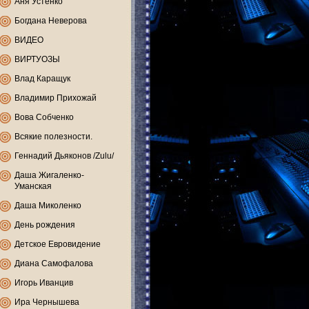
Аня Устенко
Богдана Неверова
ВИДЕО
ВИРТУОЗЫ
Влад Каращук
Владимир Прихожай
Вова Собченко
Всякие полезности.
Геннадий Дьяконов /Zulu/
Даша Жигаленко-
Уманская
Даша Миколенко
День рождения
Детское Евровидение
Диана Самофалова
Игорь Иванцив
Ира Чернышева