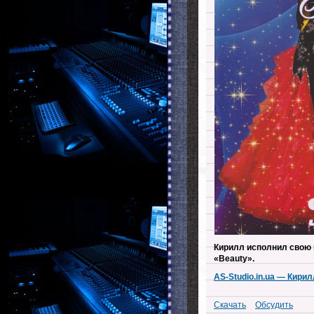
Кирилл исполнил свою 
«Beauty».
AS-Studio.in.ua — Кири
Скачать
Обсудить