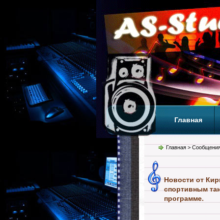
Главная
Теги
Т
Главная
> Сообщения
Новости от Кир
спортивным тан
программе.