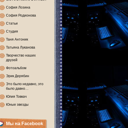
София Лозина
София Родионова
Статьи
Студия
Таня Антоник
Татьяна Луканова
Творчество наших
друзей
Фотоальбом
Эрик Дерябин
Это было недавно, это
было давно…
Юлия Товкач
Юные звезды
Мы на Facebook