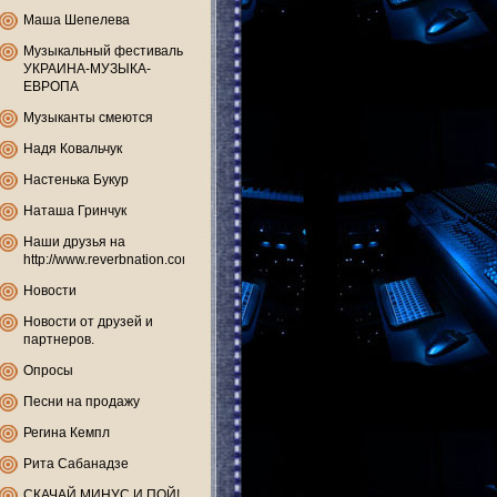
Маша Шепелева
Музыкальный фестиваль
УКРАИНА-МУЗЫКА-
ЕВРОПА
Музыканты смеются
Надя Ковальчук
Настенька Букур
Наташа Гринчук
Наши друзья на
http://www.reverbnation.com
Новости
Новости от друзей и
партнеров.
Опросы
Песни на продажу
Регина Кемпл
Рита Сабанадзе
СКАЧАЙ МИНУС И ПОЙ!