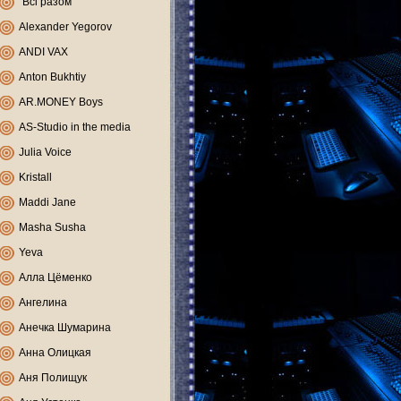
"Всі разом"
Alexander Yegorov
ANDI VAX
Anton Bukhtiy
AR.MONEY Boys
AS-Studio in the media
Julia Voice
Kristall
Maddi Jane
Masha Susha
Yeva
Алла Цёменко
Ангелина
Анечка Шумарина
Анна Олицкая
Аня Полищук