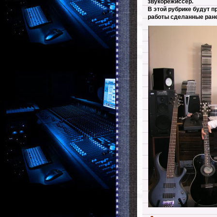
звукорежиссер.
В этой рубрике будут п
работы сделанные ране