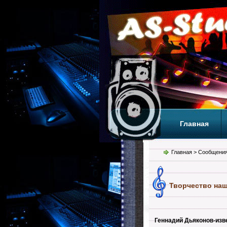
Главная
Теги
Т
Главная
> Сообщения
Творчество наш
Геннадий Дьяконов-изве