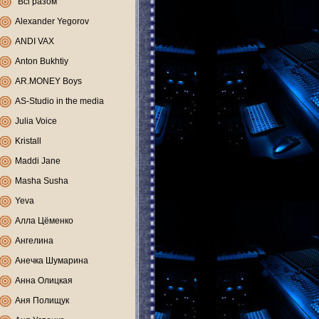
"Всі разом"
Alexander Yegorov
ANDI VAX
Anton Bukhtiy
AR.MONEY Boys
AS-Studio in the media
Julia Voice
Kristall
Maddi Jane
Masha Susha
Yeva
Алла Цёменко
Ангелина
Анечка Шумарина
Анна Олицкая
Аня Полищук