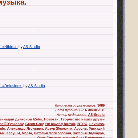
музыка.
 «Nibiru».
by
AS-Studio
. «Delusion».
by
AS-Studio
Количество просмотров:
3089
Дата публикации:
6 июня 2011
Автор публикации:
AS-Studio
еннадий Дьяконов /Zulu/
,
Новости
,
Творчество наших друзей
diĭ Dʹyakonov
,
Green Grey
,
I'm leaving forever
,
INTRO
,
Loveless
,
ulu
,
Александр Ягольник
,
Артур Железняк
,
Ассоль
,
Геннадий
лык
,
КавунЫ
,
Марта
,
Наталья Могилевская
,
Наталья Пидкаура
,
Олег Сиренко
,
памяти Леха Качинского