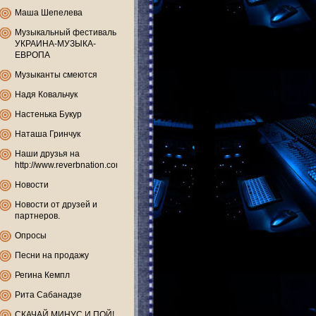
Маша Шепелева
Музыкальный фестиваль
УКРАИНА-МУЗЫКА-
ЕВРОПА
Музыканты смеются
Надя Ковальчук
Настенька Букур
Наташа Гринчук
Наши друзья на
http://www.reverbnation.com
Новости
Новости от друзей и
партнеров.
Опросы
Песни на продажу
Регина Кемпл
Рита Сабанадзе
СКАЧАЙ МИНУС И ПОЙ!