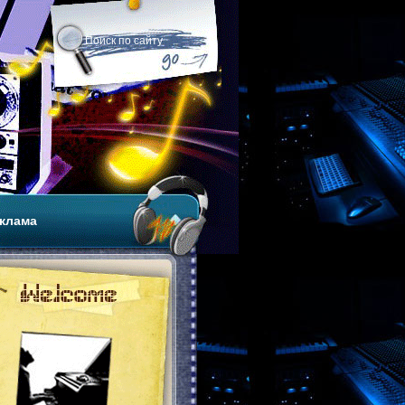
клама