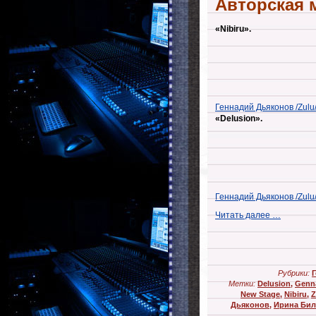
Авторская 
«Nibiru».
Геннадий Дьяконов /Zulu/.
«Delusion».
Геннадий Дьяконов /Zulu/
Читать далее …
Рубрики:
Г
Метки:
Delusion
,
Genna
New Stage
,
Nibiru
,
Z
Дьяконов
,
Ирина Би