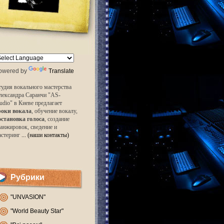
owered by
Translate
удия вокального мастерства
лександра Саранчи "AS-
udio" в Киеве предлагает
роки вокала
, обучение вокалу,
остановка голоса
, создание
анжировок, сведение и
астеринг
... (наши контакты)
Рубрики
"UNVASION"
"World Beauty Star"