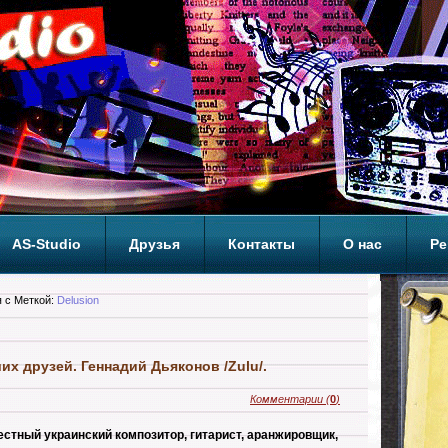
AS-Studio
Друзья
Контакты
О нас
Ре
ОП
 с Меткой:
Delusion
их друзей. Геннадий Дьяконов /Zulu/.
Комментарии
(
0
)
стный украинский композитор, гитарист, аранжировщик,