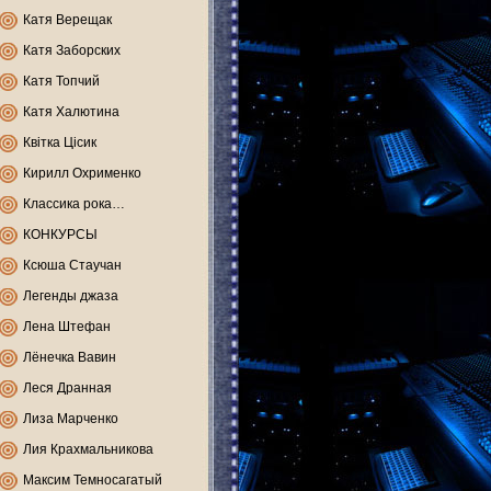
Катя Верещак
Катя Заборских
Катя Топчий
Катя Халютина
Квітка Цісик
Кирилл Охрименко
Классика рока…
КОНКУРСЫ
Ксюша Стаучан
Легенды джаза
Лена Штефан
Лёнечка Вавин
Леся Дранная
Лиза Марченко
Лия Крахмальникова
Максим Темносагатый