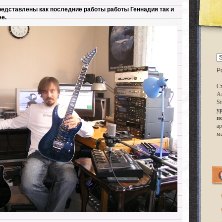
редставлены как последние работы работы Геннадия так и
е.
P
Ст
А
St
у
п
ар
м