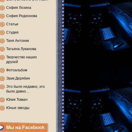
София Лозина
София Родионова
Статьи
Студия
Таня Антоник
Татьяна Луканова
Творчество наших
друзей
Фотоальбом
Эрик Дерябин
Это было недавно, это
было давно…
Юлия Товкач
Юные звезды
Мы на Facebook