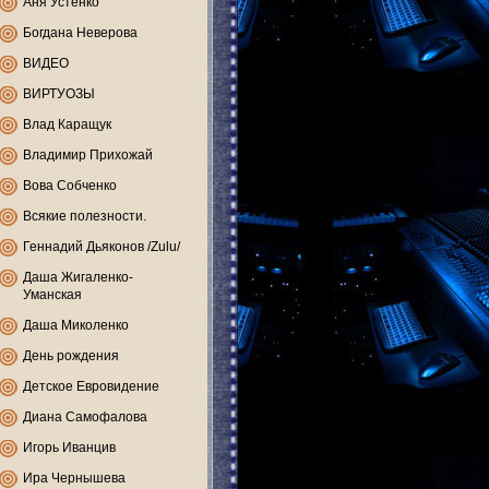
Аня Устенко
Богдана Неверова
ВИДЕО
ВИРТУОЗЫ
Влад Каращук
Владимир Прихожай
Вова Собченко
Всякие полезности.
Геннадий Дьяконов /Zulu/
Даша Жигаленко-
Уманская
Даша Миколенко
День рождения
Детское Евровидение
Диана Самофалова
Игорь Иванцив
Ира Чернышева