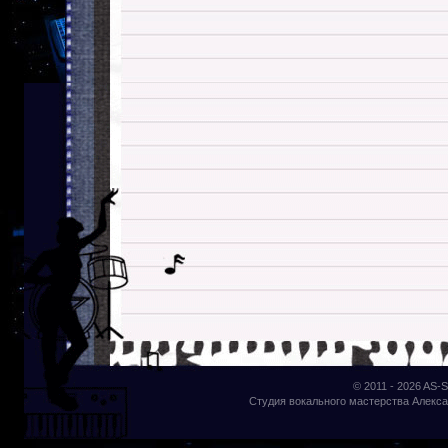
© 2011 - 2026
AS-S
Студия вокального мастерства Алекса