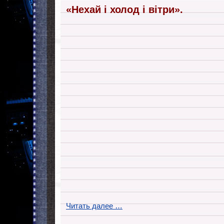
«Нехай і холод і вітри».
Читать далее …