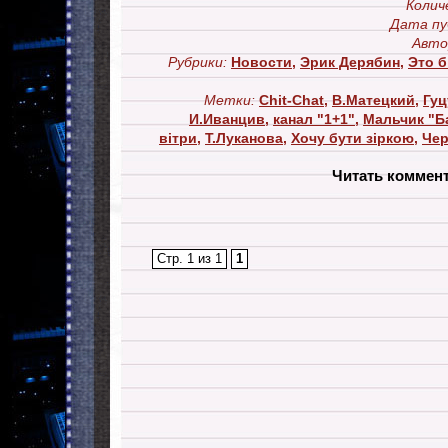
Колич
Дата пу
Авто
Рубрики:
Новости
,
Эрик Дерябин
,
Это б
Метки:
Chit-Chat
,
В.Матецкий
,
Гуц
И.Иванцив
,
канал "1+1"
,
Мальчик "Б
вітри
,
Т.Луканова
,
Хочу бути зіркою
,
Чер
Читать коммен
Стр. 1 из 1
1