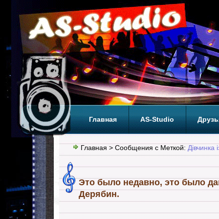
Главная
AS-Studio
Друзь
Теги
ТОП
Главная
> Сообщения с Меткой:
Дівчинка і
Это было недавно, это было 
Дерябин.