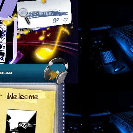
клама