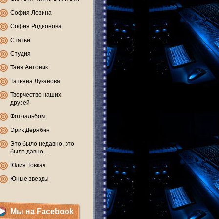
София Лозина
София Родионова
Статьи
Студия
Таня Антоник
Татьяна Луканова
Творчество наших
друзей
Фотоальбом
Эрик Дерябин
Это было недавно, это
было давно…
Юлия Товкач
Юные звезды
Мы на Facebook