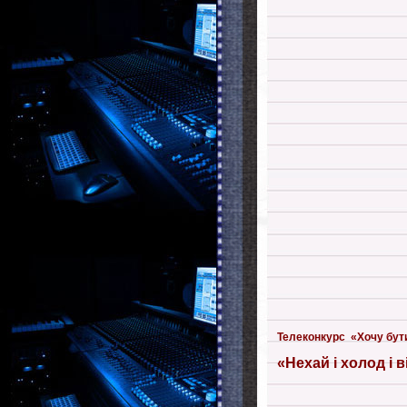
Телеконкурс «Хочу бути
«Нехай і холод і в