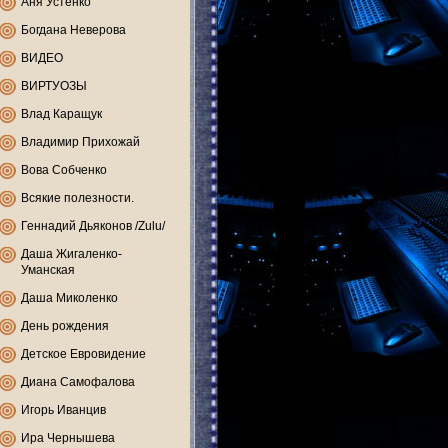
Аня Устенко
Богдана Неверова
ВИДЕО
ВИРТУОЗЫ
Влад Каращук
Владимир Прихожай
Вова Собченко
Всякие полезности.
Геннадий Дьяконов /Zulu/
Даша Жигаленко-
Уманская
Даша Миколенко
День рождения
Детское Евровидение
Диана Самофалова
Игорь Иванцив
Ира Чернышева