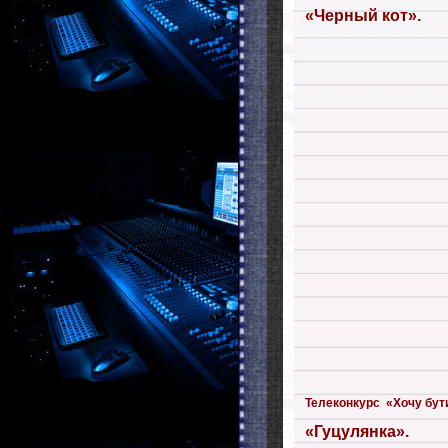
«Черный кот».
Телеконкурс «Хочу бути 
«Гуцулянка».