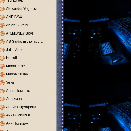
"Всі разом"
Alexander Yegorov
ANDI VAX
Anton Bukhtiy
AR.MONEY Boys
AS-Studio in the media
Julia Voice
Kristall
Maddi Jane
Masha Susha
Yeva
Алла Цёменко
Ангелина
Анечка Шумарина
Анна Олицкая
Аня Полищук