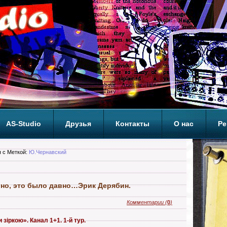
AS-Studio
Друзья
Контакты
О нас
Ре
ОП
 с Меткой:
Ю.Чернавский
но, это было давно…Эрик Дерябин.
Комментарии
(
0
)
зіркою». Канал 1+1. 1-й тур.