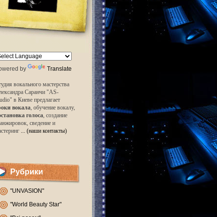
owered by
Translate
удия вокального мастерства
лександра Саранчи "AS-
udio" в Киеве предлагает
роки вокала
, обучение вокалу,
остановка голоса
, создание
анжировок, сведение и
астеринг
... (наши контакты)
Рубрики
"UNVASION"
"World Beauty Star"