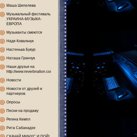
Маша Шепелева
Музыкальный фестиваль
УКРАИНА-МУЗЫКА-
ЕВРОПА
Музыканты смеются
Надя Ковальчук
Настенька Букур
Наташа Гринчук
Наши друзья на
http://www.reverbnation.com
Новости
Новости от друзей и
партнеров.
Опросы
Песни на продажу
Регина Кемпл
Рита Сабанадзе
СКАЧАЙ МИНУС И ПОЙ!