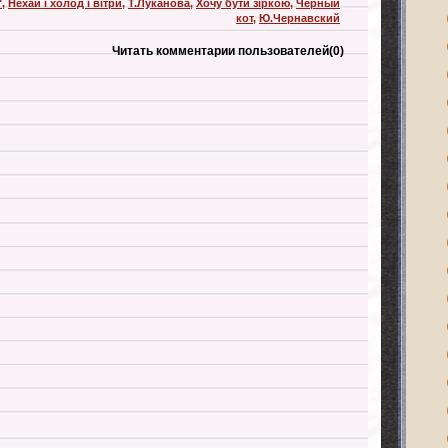
"
,
Нехай і холод і вітри
,
Т.Луканова
,
Хочу бути зіркою
,
Черный
кот
,
Ю.Чернавский
Читать комментарии пользователей
(0)