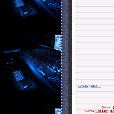
Читать далее …
Рубрики:
Метки:
Chit-Chat
,
В.