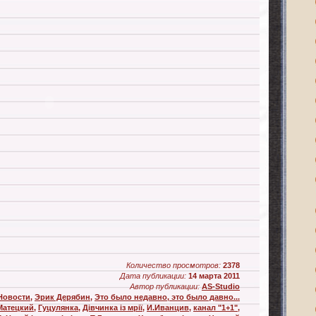
Количество просмотров:
2378
Дата публикации:
14 марта 2011
Автор публикации:
AS-Studio
Новости
,
Эрик Дерябин
,
Это было недавно, это было давно...
Матецкий
,
Гуцулянка
,
Дівчинка із мрії
,
И.Иванцив
,
канал "1+1"
,