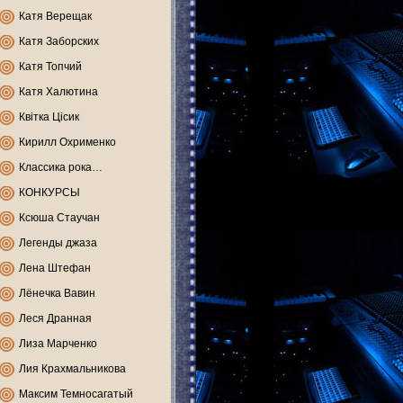
Катя Верещак
Катя Заборских
Катя Топчий
Катя Халютина
Квітка Цісик
Кирилл Охрименко
Классика рока…
КОНКУРСЫ
Ксюша Стаучан
Легенды джаза
Лена Штефан
Лёнечка Вавин
Леся Дранная
Лиза Марченко
Лия Крахмальникова
Максим Темносагатый