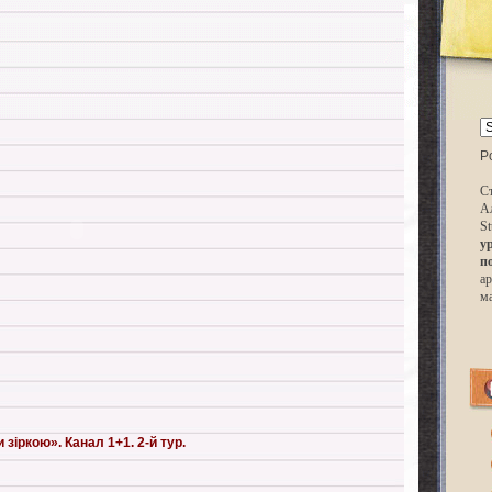
P
Ст
А
St
у
п
ар
м
зіркою». Канал 1+1. 2-й тур.