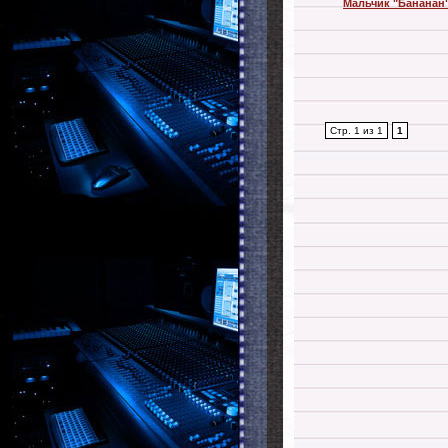
Мальчик "Бананан
Стр. 1 из 1
1