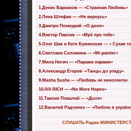
1.Денис Барканов — «Странная Любовь»
2.Лена Штефан — «Не вернусь»
3.Дмитро Похмурий -«О доле»
4.Виктор Павлик — «Мрii про тебе»
5.Олег Шак и Катя Бужинская — » Сухая т
6.Светлана Соломина — «Mr.painter»
7.Мила Нитич — «Парами парами»
8.Александр Егоров -«Танцы до упаду»
9.Masha Susha — «Любовь не кинолента»
10.IVA RICH — «No More Hopes»
11.Таисия Повалий — «Доля»
12.Василий Радченко — «Люблю я україн
СЛУШАТЬ Радио МИНИСТЕРС