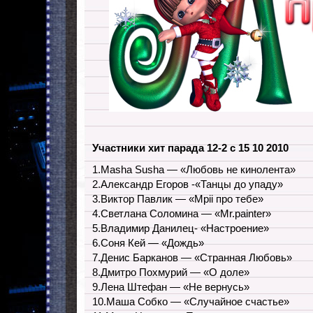
Участники хит парада 12-2 с 15 10 2010
1.Masha Susha — «Любовь не кинолента»
2.Александр Егоров -«Танцы до упаду»
3.Виктор Павлик — «Мрii про тебе»
4.Светлана Соломина — «Mr.painter»
5.Владимир Данилец- «Настроение»
6.Соня Кей — «Дождь»
7.Денис Барканов — «Странная Любовь»
8.Дмитро Похмурий — «О доле»
9.Лена Штефан — «Не вернусь»
10.Маша Собко — «Случайное счастье»