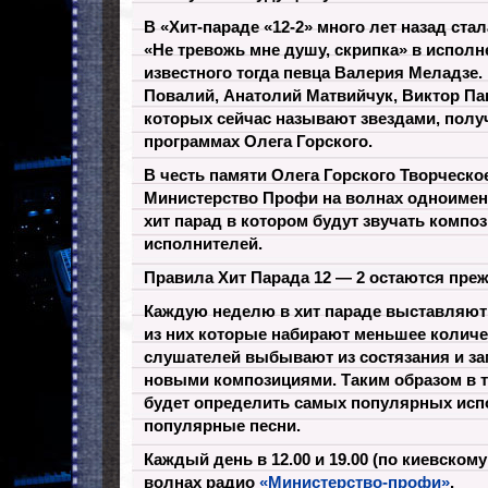
В «Хит-параде «12-2» много лет назад ста
«Не тревожь мне душу, скрипка» в исполн
известного тогда певца Валерия Меладзе.
Повалий, Анатолий Матвийчук, Виктор Пав
которых сейчас называют звездами, полу
программах Олега Горского.
В честь памяти Олега Горского Творческо
Министерство Профи на волнах одноимен
хит парад в котором будут звучать комп
исполнителей.
Правила Хит Парада 12 — 2 остаются пре
Каждую неделю в хит параде выставляють
из них которые набирают меньшее количе
слушателей выбывают из состязания и з
новыми композициями. Таким образом в т
будет определить самых популярных исп
популярные песни.
Каждый день в 12.00 и 19.00 (по киевскому
волнах радио
«Министерство-профи»
.