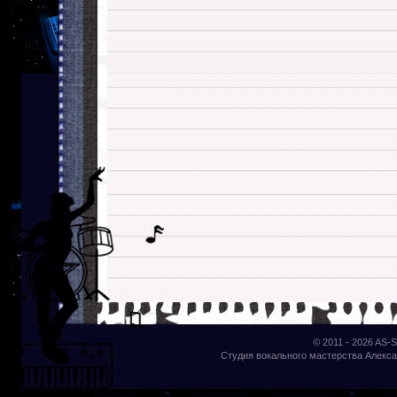
© 2011 - 2026
AS-S
Студия вокального мастерства Алекса