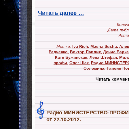
Читать далее …
Колич
Дата публ
Авто
Метки:
Iva Rich
,
Masha Susha
,
Алек
Радченко
,
Виктор Павлик
,
Денис Барк
Катя Бужинская
,
Лена Штефан
,
Мила
профи
,
Олег Шак
,
Радио МИНИСТЕР
Соломина
,
Таисия По
Читать коммен
Радио МИНИСТЕРСТВО-ПРОФИ. 
от 22.10.2012.