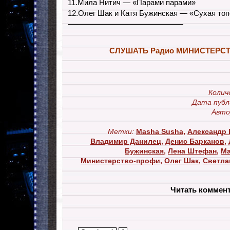
11.Мила Нитич — «Парами парами»
12.Олег Шак и Катя Бужинская — «Сухая то
———————————————
СЛУШАТЬ Радио МИНИСТЕРС
Колич
Дата публ
Авто
Метки:
Masha Susha
,
Александр 
Владимир Данилец
,
Денис Барканов
,
Бужинская
,
Лена Штефан
,
Ма
Министерство-профи
,
Олег Шак
,
Светла
Читать коммен