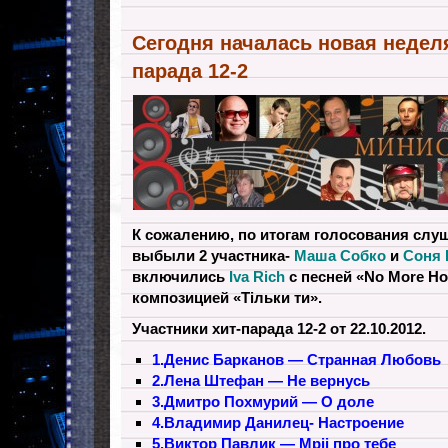
Сегодня началась новая неделя
парада 12-2
К сожалению, по итогам голосования слу
выбыли 2 участника-
Маша Собко
и
Соня 
включились
Iva Rich
с песней «No More Ho
композицией «Тiльки ти».
Участники хит-парада 12-2 от 22.10.2012.
1.Денис Барканов — Странная Любовь
2.Лена Штефан — Не вернусь
3.Дмитро Похмурий — О доле
4.Владимир Данилец- Настроение
5.Виктор Павлик — Мрii про тебе