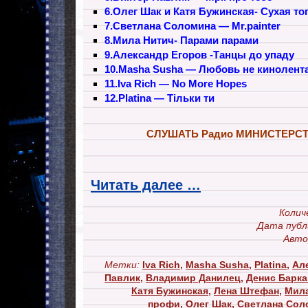
6.Олег Шак и Катя Бужинская- Сухая то
7.Светлана Соломина — Mr.painter
8.Мила Нитич- Парами парами
9.Александр Егоров -Танцы до упаду
10.Masha Susha — Любовь не кинолент
11.Iva Rich — No More Hopes
12.Platina — Tiльки ти
СЛУШАТЬ Радио МИНИСТЕРС
Читать далее …
Колич
Дата публ
Авто
Метки:
Iva Rich
,
Masha Susha
,
Platina
,
Ал
Павлик
,
Владимир Данилец
,
Денис Барк
Катя Бужинская
,
Лена Штефан
,
Мила
профи
,
Олег Шак
,
Светлана Сол