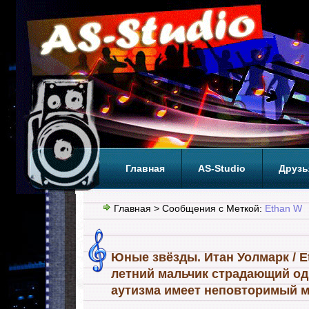
Главная
AS-Studio
Друзь
Теги
ТОП
Главная
> Сообщения с Меткой:
Ethan W
Юные звёзды. Итан Уолмарк / Et
летний мальчик страдающий о
аутизма имеет неповторимый 