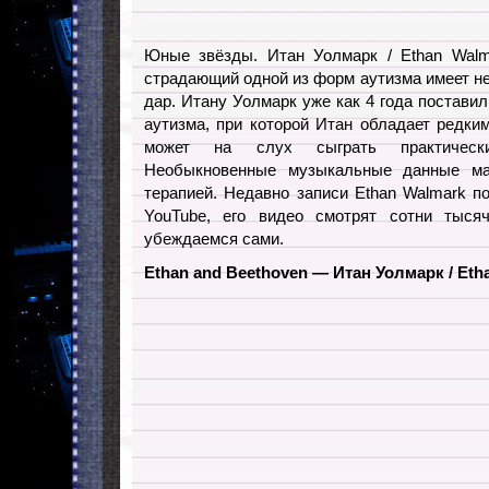
Юные звёзды. Итан Уолмарк / Ethan Walma
страдающий одной из форм аутизма имеет 
дар. Итану Уолмарк уже как 4 года постави
аутизма, при которой Итан обладает редк
может на слух сыграть практическ
Необыкновенные музыкальные данные ма
терапией. Недавно записи Ethan Walmark п
YouTube, его видео смотрят сотни тыся
убеждаемся сами.
Ethan and Beethoven — Итан Уолмарк / Et