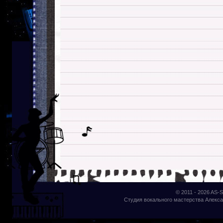
© 2011 - 2026
AS-S
Студия вокального мастерства Алекса