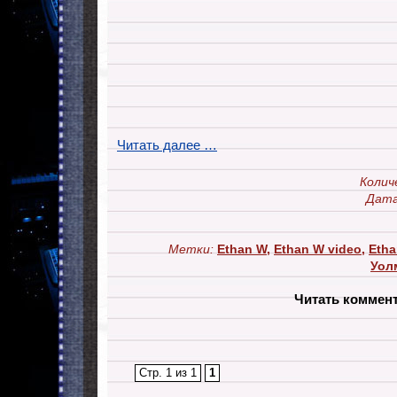
Читать далее …
Колич
Дата
Метки:
Ethan W
,
Ethan W video
,
Etha
Уол
Читать коммен
Стр. 1 из 1
1